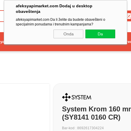
afeksyapimarket.com Dodaj u desktop
obaveštenja
Toptan
afeksyapimarket.com Da li želite da budete obavešteni o
specijalnim ponudama i trenutnim kampanjama?
Onda
Da
ya
Elektrikli El Aleti
Aydınlatma ve Elektrik
Dekorasyon ve Ev Gere
System Krom 160 m
(SY8141 0160 CR)
Bar-kod
:
8692617304224