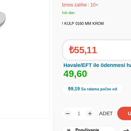
Iznos zalihe
:
10+
Isti dan
! KULP 0160 MM KROM
₺55,11
Havale/EFT ile ödenmesi h
4
9
,
6
0
₺9,19
Sa ratama počev od
ADET
Poručivanje