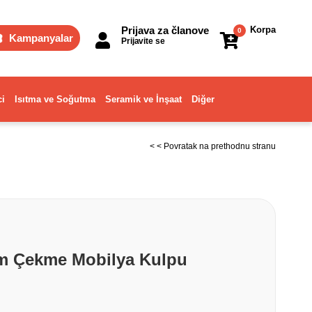
Prijava za članove
Korpa
0
Kampanyalar
Prijavite se
ci
Isıtma ve Soğutma
Seramik ve İnşaat
Diğer
< < Povratak na prethodnu stranu
m Çekme Mobilya Kulpu