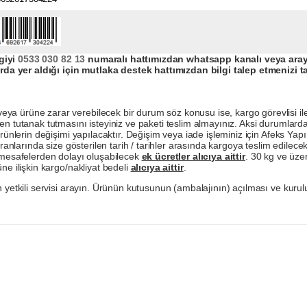
giyi
0533 030 82 13
numaralı hattımızdan whatsapp kanalı veya arayar
da yer aldığı için mutlaka destek hattımızdan bilgi talep etmenizi t
a ürüne zarar verebilecek bir durum söz konusu ise, kargo görevlisi ile b
en tutanak tutmasını isteyiniz ve paketi teslim almayınız. Aksi durumlard
ürünlerin değişimi yapılacaktır. Değişim veya iade işleminiz için Afeks Ya
ranlarında size gösterilen tarih / tarihler arasında kargoya teslim edilecekt
a mesafelerden dolayı oluşabilecek
ek ücretler alıcıya aittir
. 30 kg ve üzer
ne ilişkin kargo/nakliyat bedeli
alıcıya aittir
.
 yetkili servisi arayın. Ürünün kutusunun (ambalajının) açılması ve kurulu