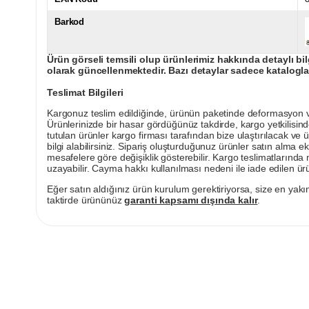
Barkod
Ürün görseli temsili olup ürünlerimiz hakkında detaylı bil
olarak güncellenmektedir. Bazı detaylar sadece kataloglar
Teslimat Bilgileri
Kargonuz teslim edildiğinde, ürünün paketinde deformasyon vey
Ürünlerinizde bir hasar gördüğünüz takdirde, kargo yetkilisind
tutulan ürünler kargo firması tarafından bize ulaştırılacak ve 
bilgi alabilirsiniz. Sipariş oluşturduğunuz ürünler satın alma ek
mesafelere göre değişiklik gösterebilir. Kargo teslimatlarınd
uzayabilir. Cayma hakkı kullanılması nedeni ile iade edilen ürü
Eğer satın aldığınız ürün kurulum gerektiriyorsa, size en yakın
taktirde ürününüz
garanti kapsamı dışında kalır
.