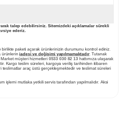
ak talep edebilirsiniz. Sitemizdeki açıklamalar sürekli
avsiye ederiz.
irlikte paketi açarak ürünlerinizin durumunu kontrol ediniz.
a ürünlerin
iadesi ve değişimi yapılmamaktadır
. Tutanak
pı Market müşteri hizmetleri
0533 030 82 13
hattımıza ulaşarak
ir. Kargo teslim süreleri, kargoya veriliş tarihinden itibaren
i teslimatlar araç üstü gerçekleşmektedir ve teslimat süreleri
m işlemi mutlaka yetkili servis tarafından yapılmalıdır. Aksi