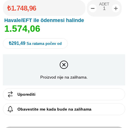
ADET
₺1.748,96
Havale/EFT ile ödenmesi halinde
1
.
5
7
4
,
0
6
₺291,49
Sa ratama počev od
Proizvod nije na zalihama.
Uporediti
Obavestite me kada bude na zalihama