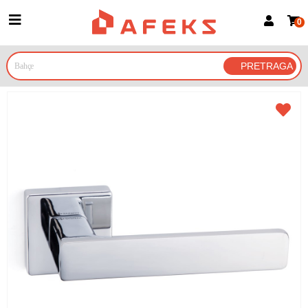
0
Prijava za članove
Prijavite se
Prijavite se Google nalogom