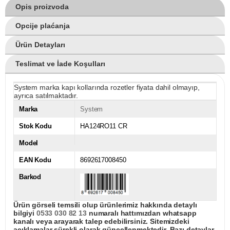
Opis proizvoda
Opcije plaćanja
Ürün Detayları
Teslimat ve İade Koşulları
System marka kapı kollarında rozetler fiyata dahil olmayıp,
ayrıca satılmaktadır.
Marka
System
Stok Kodu
HA124RO11 CR
Model
EAN Kodu
8692617008450
Barkod
Ürün görseli temsili olup ürünlerimiz hakkında detaylı
bilgiyi
0533 030 82 13
numaralı hattımızdan whatsapp
kanalı veya arayarak talep edebilirsiniz. Sitemizdeki
açıklamalar sürekli olarak güncellenmektedir. Bazı detaylar