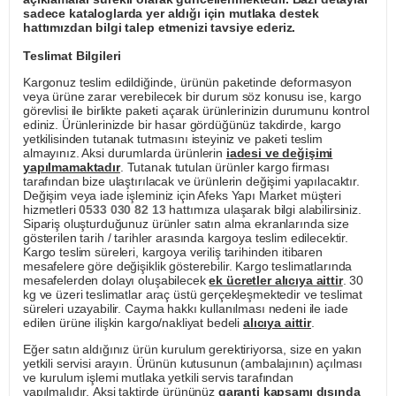
sadece kataloglarda yer aldığı için mutlaka destek
hattımızdan bilgi talep etmenizi tavsiye ederiz.
Teslimat Bilgileri
Kargonuz teslim edildiğinde, ürünün paketinde deformasyon
veya ürüne zarar verebilecek bir durum söz konusu ise, kargo
görevlisi ile birlikte paketi açarak ürünlerinizin durumunu kontrol
ediniz. Ürünlerinizde bir hasar gördüğünüz takdirde, kargo
yetkilisinden tutanak tutmasını isteyiniz ve paketi teslim
almayınız. Aksi durumlarda ürünlerin
iadesi ve değişimi
yapılmamaktadır
. Tutanak tutulan ürünler kargo firması
tarafından bize ulaştırılacak ve ürünlerin değişimi yapılacaktır.
Değişim veya iade işleminiz için Afeks Yapı Market müşteri
hizmetleri
0533 030 82 13
hattımıza ulaşarak bilgi alabilirsiniz.
Sipariş oluşturduğunuz ürünler satın alma ekranlarında size
gösterilen tarih / tarihler arasında kargoya teslim edilecektir.
Kargo teslim süreleri, kargoya veriliş tarihinden itibaren
mesafelere göre değişiklik gösterebilir. Kargo teslimatlarında
mesafelerden dolayı oluşabilecek
ek ücretler alıcıya aittir
. 30
kg ve üzeri teslimatlar araç üstü gerçekleşmektedir ve teslimat
süreleri uzayabilir. Cayma hakkı kullanılması nedeni ile iade
edilen ürüne ilişkin kargo/nakliyat bedeli
alıcıya aittir
.
Eğer satın aldığınız ürün kurulum gerektiriyorsa, size en yakın
yetkili servisi arayın. Ürünün kutusunun (ambalajının) açılması
ve kurulum işlemi mutlaka yetkili servis tarafından
yapılmalıdır. Aksi taktirde ürününüz
garanti kapsamı dışında