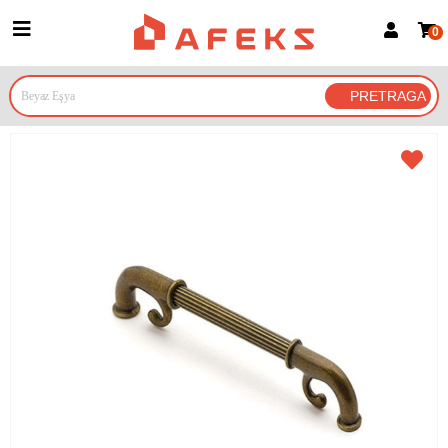
0
Prijava za članove
Prijavite se
Prijavite se Google nalogom