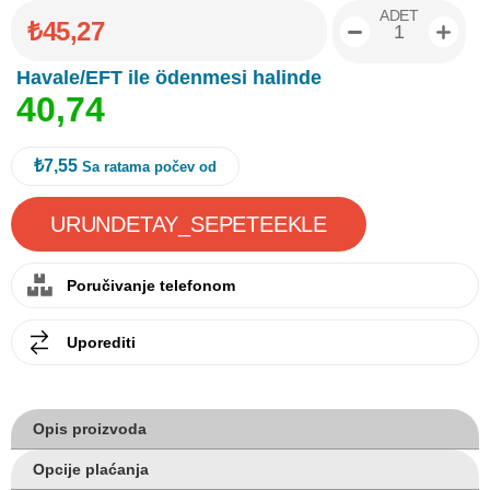
ADET
₺45,27
Havale/EFT ile ödenmesi halinde
4
0
,
7
4
₺7,55
Sa ratama počev od
Poručivanje telefonom
Uporediti
Opis proizvoda
Opcije plaćanja