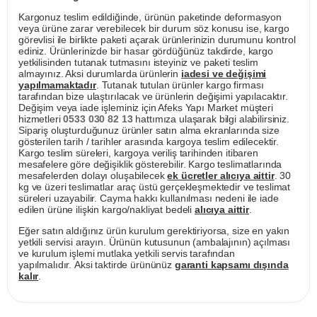
Kargonuz teslim edildiğinde, ürünün paketinde deformasyon
veya ürüne zarar verebilecek bir durum söz konusu ise, kargo
görevlisi ile birlikte paketi açarak ürünlerinizin durumunu kontrol
ediniz. Ürünlerinizde bir hasar gördüğünüz takdirde, kargo
yetkilisinden tutanak tutmasını isteyiniz ve paketi teslim
almayınız. Aksi durumlarda ürünlerin
iadesi ve değişimi
yapılmamaktadır
. Tutanak tutulan ürünler kargo firması
tarafından bize ulaştırılacak ve ürünlerin değişimi yapılacaktır.
Değişim veya iade işleminiz için Afeks Yapı Market müşteri
hizmetleri
0533 030 82 13
hattımıza ulaşarak bilgi alabilirsiniz.
Sipariş oluşturduğunuz ürünler satın alma ekranlarında size
gösterilen tarih / tarihler arasında kargoya teslim edilecektir.
Kargo teslim süreleri, kargoya veriliş tarihinden itibaren
mesafelere göre değişiklik gösterebilir. Kargo teslimatlarında
mesafelerden dolayı oluşabilecek
ek ücretler alıcıya aittir
. 30
kg ve üzeri teslimatlar araç üstü gerçekleşmektedir ve teslimat
süreleri uzayabilir. Cayma hakkı kullanılması nedeni ile iade
edilen ürüne ilişkin kargo/nakliyat bedeli
alıcıya aittir
.
Eğer satın aldığınız ürün kurulum gerektiriyorsa, size en yakın
yetkili servisi arayın. Ürünün kutusunun (ambalajının) açılması
ve kurulum işlemi mutlaka yetkili servis tarafından
yapılmalıdır. Aksi taktirde ürününüz
garanti kapsamı dışında
kalır
.