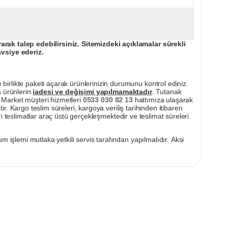
ak talep edebilirsiniz. Sitemizdeki açıklamalar sürekli
avsiye ederiz.
irlikte paketi açarak ürünlerinizin durumunu kontrol ediniz.
a ürünlerin
iadesi ve değişimi yapılmamaktadır
. Tutanak
pı Market müşteri hizmetleri
0533 030 82 13
hattımıza ulaşarak
ir. Kargo teslim süreleri, kargoya veriliş tarihinden itibaren
i teslimatlar araç üstü gerçekleşmektedir ve teslimat süreleri
m işlemi mutlaka yetkili servis tarafından yapılmalıdır. Aksi