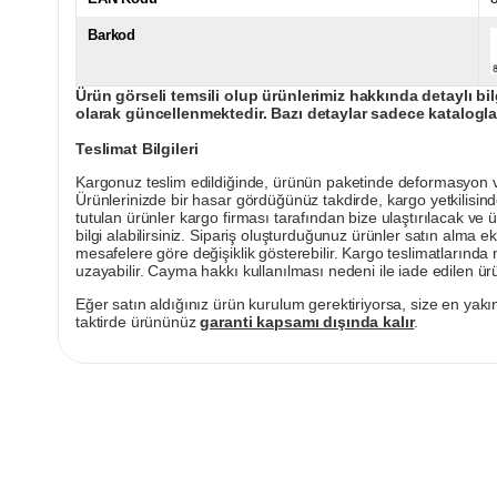
Barkod
Ürün görseli temsili olup ürünlerimiz hakkında detaylı bil
olarak güncellenmektedir. Bazı detaylar sadece kataloglar
Teslimat Bilgileri
Kargonuz teslim edildiğinde, ürünün paketinde deformasyon vey
Ürünlerinizde bir hasar gördüğünüz takdirde, kargo yetkilisind
tutulan ürünler kargo firması tarafından bize ulaştırılacak ve 
bilgi alabilirsiniz. Sipariş oluşturduğunuz ürünler satın alma ek
mesafelere göre değişiklik gösterebilir. Kargo teslimatlarınd
uzayabilir. Cayma hakkı kullanılması nedeni ile iade edilen ürü
Eğer satın aldığınız ürün kurulum gerektiriyorsa, size en yakın
taktirde ürününüz
garanti kapsamı dışında kalır
.