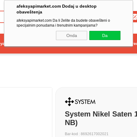
afeksyapimarket.com Dodaj u desktop
obaveštenja
Toptan
afeksyapimarket.com Da li želite da budete obavešteni o
specijalnim ponudama i trenutnim kampanjama?
Onda
Da
ya
Elektrikli El Aleti
Aydınlatma ve Elektrik
Dekorasyon ve Ev Gere
System Nikel Saten 
NB)
Bar-kod
:
8692617002021