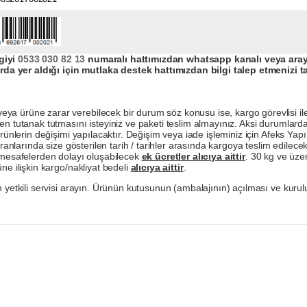
giyi
0533 030 82 13
numaralı hattımızdan whatsapp kanalı veya arayar
da yer aldığı için mutlaka destek hattımızdan bilgi talep etmenizi t
a ürüne zarar verebilecek bir durum söz konusu ise, kargo görevlisi ile b
en tutanak tutmasını isteyiniz ve paketi teslim almayınız. Aksi durumlard
ürünlerin değişimi yapılacaktır. Değişim veya iade işleminiz için Afeks Ya
ranlarında size gösterilen tarih / tarihler arasında kargoya teslim edilecekt
a mesafelerden dolayı oluşabilecek
ek ücretler alıcıya aittir
. 30 kg ve üzer
ne ilişkin kargo/nakliyat bedeli
alıcıya aittir
.
 yetkili servisi arayın. Ürünün kutusunun (ambalajının) açılması ve kurulu