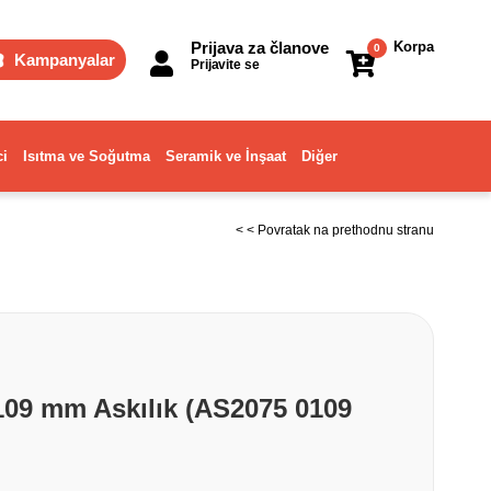
Prijava za članove
Korpa
0
Kampanyalar
Prijavite se
ci
Isıtma ve Soğutma
Seramik ve İnşaat
Diğer
< < Povratak na prethodnu stranu
109 mm Askılık (AS2075 0109