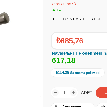
Iznos zalihe
:
3
Isti dan
! ASKILIK 0109 MM NİKEL SATEN
₺685,76
Havale/EFT ile ödenmesi h
6
1
7
,
1
8
₺114,29
Sa ratama počev od
ADET
Poručivanje