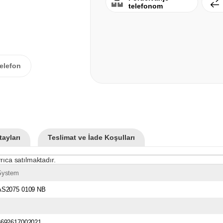
telefonom
elefon
ayları
Teslimat ve İade Koşulları
rıca satılmaktadır.
System
AS2075 0109 NB
8692617002021