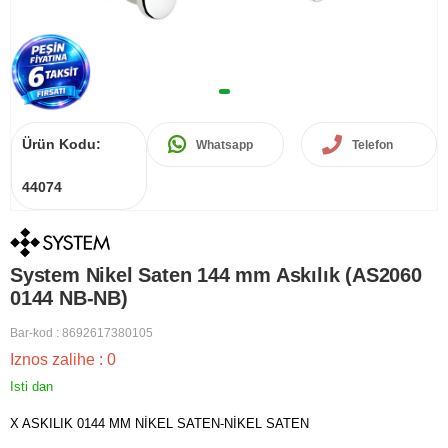
Ürün Kodu:
Whatsapp
Telefon
44074
System Nikel Saten 144 mm Askılık (AS2060
0144 NB-NB)
Bar-kod
:
8692617380105
Iznos zalihe
:
0
Isti dan
X ASKILIK 0144 MM NİKEL SATEN-NİKEL SATEN