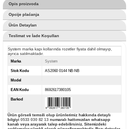
Opis proizvoda
Opcije plaćanja
Ürün Detayları
Teslimat ve İade Koşulları
System marka kapı kollarında rozetler fiyata dahil olmayıp,
ayrıca satılmaktadır.
Marka
System
Stok Kodu
AS2060 0144 NB-NB
Model
EAN Kodu
8692617380105
Barkod
Ürün görseli temsili olup ürünlerimiz hakkında detaylı
bilgiyi
0533 030 82 13
numaralı hattımızdan whatsapp
kanalı veya arayarak talep edebilirsiniz. Sitemizdeki
açıklamalar sürekli olarak güncellenmektedir. Bazı detaylar