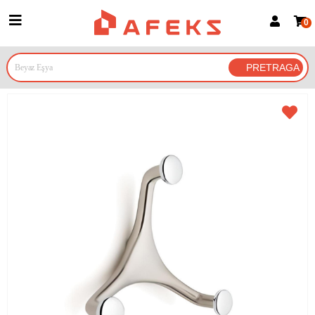
0
Prijava za članove
Prijavite se
Prijavite se Google nalogom