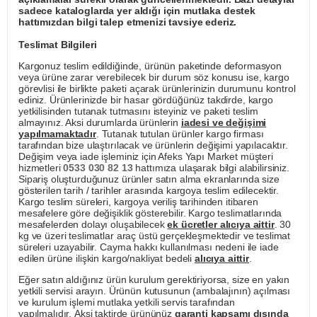
sadece kataloglarda yer aldığı için mutlaka destek
hattımızdan bilgi talep etmenizi tavsiye ederiz.
Teslimat Bilgileri
Kargonuz teslim edildiğinde, ürünün paketinde deformasyon
veya ürüne zarar verebilecek bir durum söz konusu ise, kargo
görevlisi ile birlikte paketi açarak ürünlerinizin durumunu kontrol
ediniz. Ürünlerinizde bir hasar gördüğünüz takdirde, kargo
yetkilisinden tutanak tutmasını isteyiniz ve paketi teslim
almayınız. Aksi durumlarda ürünlerin
iadesi ve değişimi
yapılmamaktadır
. Tutanak tutulan ürünler kargo firması
tarafından bize ulaştırılacak ve ürünlerin değişimi yapılacaktır.
Değişim veya iade işleminiz için Afeks Yapı Market müşteri
hizmetleri
0533 030 82 13
hattımıza ulaşarak bilgi alabilirsiniz.
Sipariş oluşturduğunuz ürünler satın alma ekranlarında size
gösterilen tarih / tarihler arasında kargoya teslim edilecektir.
Kargo teslim süreleri, kargoya veriliş tarihinden itibaren
mesafelere göre değişiklik gösterebilir. Kargo teslimatlarında
mesafelerden dolayı oluşabilecek
ek ücretler alıcıya aittir
. 30
kg ve üzeri teslimatlar araç üstü gerçekleşmektedir ve teslimat
süreleri uzayabilir. Cayma hakkı kullanılması nedeni ile iade
edilen ürüne ilişkin kargo/nakliyat bedeli
alıcıya aittir
.
Eğer satın aldığınız ürün kurulum gerektiriyorsa, size en yakın
yetkili servisi arayın. Ürünün kutusunun (ambalajının) açılması
ve kurulum işlemi mutlaka yetkili servis tarafından
yapılmalıdır. Aksi taktirde ürününüz
garanti kapsamı dışında