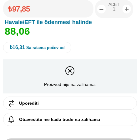
ADET
₺97,85
Havale/EFT ile ödenmesi halinde
8
8
,
0
6
₺16,31
Sa ratama počev od
Proizvod nije na zalihama.
Uporediti
Obavestite me kada bude na zalihama