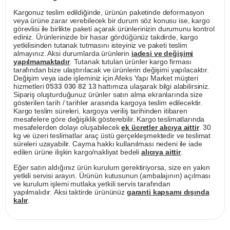
Kargonuz teslim edildiğinde, ürünün paketinde deformasyon
veya ürüne zarar verebilecek bir durum söz konusu ise, kargo
görevlisi ile birlikte paketi açarak ürünlerinizin durumunu kontrol
ediniz. Ürünlerinizde bir hasar gördüğünüz takdirde, kargo
yetkilisinden tutanak tutmasını isteyiniz ve paketi teslim
almayınız. Aksi durumlarda ürünlerin
iadesi ve değişimi
yapılmamaktadır
. Tutanak tutulan ürünler kargo firması
tarafından bize ulaştırılacak ve ürünlerin değişimi yapılacaktır.
Değişim veya iade işleminiz için Afeks Yapı Market müşteri
hizmetleri
0533 030 82 13
hattımıza ulaşarak bilgi alabilirsiniz.
Sipariş oluşturduğunuz ürünler satın alma ekranlarında size
gösterilen tarih / tarihler arasında kargoya teslim edilecektir.
Kargo teslim süreleri, kargoya veriliş tarihinden itibaren
mesafelere göre değişiklik gösterebilir. Kargo teslimatlarında
mesafelerden dolayı oluşabilecek
ek ücretler alıcıya aittir
. 30
kg ve üzeri teslimatlar araç üstü gerçekleşmektedir ve teslimat
süreleri uzayabilir. Cayma hakkı kullanılması nedeni ile iade
edilen ürüne ilişkin kargo/nakliyat bedeli
alıcıya aittir
.
Eğer satın aldığınız ürün kurulum gerektiriyorsa, size en yakın
yetkili servisi arayın. Ürünün kutusunun (ambalajının) açılması
ve kurulum işlemi mutlaka yetkili servis tarafından
yapılmalıdır. Aksi taktirde ürününüz
garanti kapsamı dışında
kalır
.