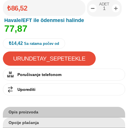
ADET
₺86,52
Havale/EFT ile ödenmesi halinde
7
7
,
8
7
₺14,42
Sa ratama počev od
Poručivanje telefonom
Uporediti
Opis proizvoda
Opcije plaćanja