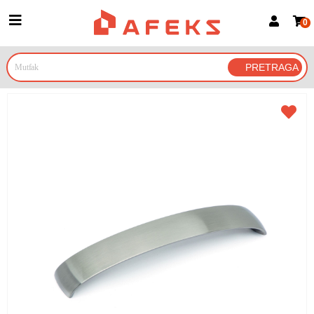
0
Prijava za članove
Prijavite se
Prijavite se Google nalogom