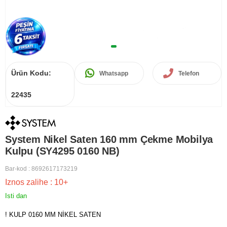
Ürün Kodu:
Whatsapp
Telefon
22435
System Nikel Saten 160 mm Çekme Mobilya
Kulpu (SY4295 0160 NB)
Bar-kod
:
8692617173219
Iznos zalihe
:
10+
Isti dan
! KULP 0160 MM NİKEL SATEN