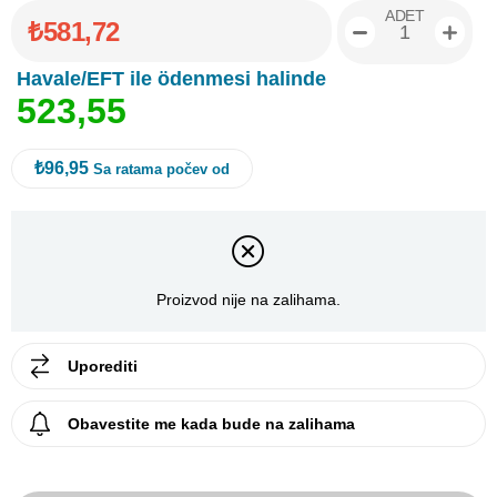
ADET
₺581,72
Havale/EFT ile ödenmesi halinde
5
2
3
,
5
5
₺96,95
Sa ratama počev od
Proizvod nije na zalihama.
Uporediti
Obavestite me kada bude na zalihama