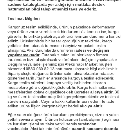
sadece kataloglarda yer aldığı için mutlaka destek
hattımızdan bilgi talep etmenizi tavsiye ederiz.
Teslimat Bilgileri
Kargonuz teslim edildiğinde, ürünün paketinde deformasyon
veya ürüne zarar verebilecek bir durum söz konusu ise, kargo
görevlisi ile birlikte paketi açarak ürünlerinizin durumunu kontrol
ediniz. Ürünlerinizde bir hasar gördüğünüz takdirde, kargo
yetkilisinden tutanak tutmasını isteyiniz ve paketi teslim
almayınız. Aksi durumlarda ürünlerin
iadesi ve değişimi
yapılmamaktadır
. Tutanak tutulan ürünler kargo firması
tarafından bize ulaştırılacak ve ürünlerin değişimi yapılacaktır.
Değişim veya iade işleminiz için Afeks Yapı Market müşteri
hizmetleri
0533 030 82 13
hattımıza ulaşarak bilgi alabilirsiniz.
Sipariş oluşturduğunuz ürünler satın alma ekranlarında size
gösterilen tarih / tarihler arasında kargoya teslim edilecektir.
Kargo teslim süreleri, kargoya veriliş tarihinden itibaren
mesafelere göre değişiklik gösterebilir. Kargo teslimatlarında
mesafelerden dolayı oluşabilecek
ek ücretler alıcıya aittir
. 30
kg ve üzeri teslimatlar araç üstü gerçekleşmektedir ve teslimat
süreleri uzayabilir. Cayma hakkı kullanılması nedeni ile iade
edilen ürüne ilişkin kargo/nakliyat bedeli
alıcıya aittir
.
Eğer satın aldığınız ürün kurulum gerektiriyorsa, size en yakın
yetkili servisi arayın. Ürünün kutusunun (ambalajının) açılması
ve kurulum işlemi mutlaka yetkili servis tarafından
yapılmalıdır. Aksi taktirde ürününüz
garanti kapsamı dışında