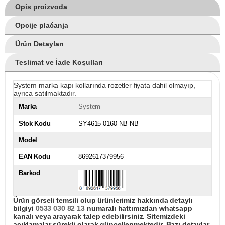
Opis proizvoda
Opcije plaćanja
Ürün Detayları
Teslimat ve İade Koşulları
System marka kapı kollarında rozetler fiyata dahil olmayıp,
ayrıca satılmaktadır.
Marka
System
Stok Kodu
SY4615 0160 NB-NB
Model
EAN Kodu
8692617379956
Barkod
Ürün görseli temsili olup ürünlerimiz hakkında detaylı
bilgiyi
0533 030 82 13
numaralı hattımızdan whatsapp
kanalı veya arayarak talep edebilirsiniz. Sitemizdeki
açıklamalar sürekli olarak güncellenmektedir. Bazı detaylar