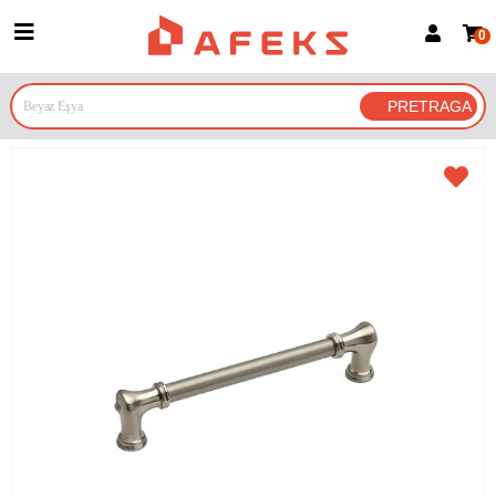
0
Prijava za članove
Prijavite se
Prijavite se Google nalogom