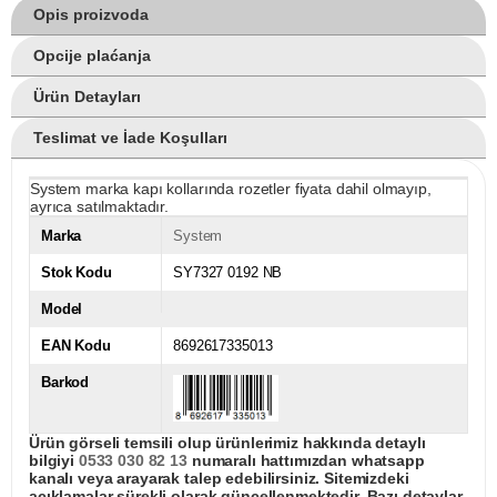
Opis proizvoda
Opcije plaćanja
Ürün Detayları
Teslimat ve İade Koşulları
System marka kapı kollarında rozetler fiyata dahil olmayıp,
ayrıca satılmaktadır.
Marka
System
Stok Kodu
SY7327 0192 NB
Model
EAN Kodu
8692617335013
Barkod
Ürün görseli temsili olup ürünlerimiz hakkında detaylı
bilgiyi
0533 030 82 13
numaralı hattımızdan whatsapp
kanalı veya arayarak talep edebilirsiniz. Sitemizdeki
açıklamalar sürekli olarak güncellenmektedir. Bazı detaylar