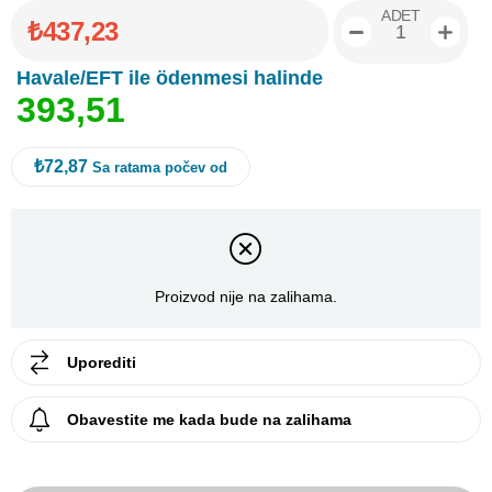
ADET
₺437,23
Havale/EFT ile ödenmesi halinde
3
9
3
,
5
1
₺72,87
Sa ratama počev od
Proizvod nije na zalihama.
Uporediti
Obavestite me kada bude na zalihama