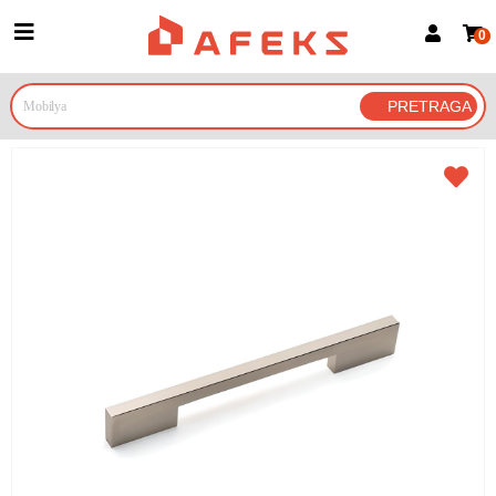
0
Prijava za članove
Prijavite se
Prijavite se Google nalogom