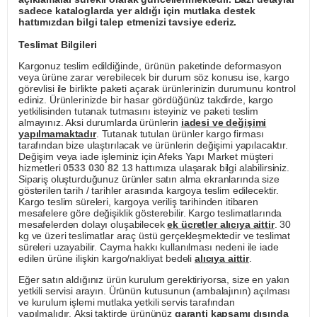
sadece kataloglarda yer aldığı için mutlaka destek
hattımızdan bilgi talep etmenizi tavsiye ederiz.
Teslimat Bilgileri
Kargonuz teslim edildiğinde, ürünün paketinde deformasyon
veya ürüne zarar verebilecek bir durum söz konusu ise, kargo
görevlisi ile birlikte paketi açarak ürünlerinizin durumunu kontrol
ediniz. Ürünlerinizde bir hasar gördüğünüz takdirde, kargo
yetkilisinden tutanak tutmasını isteyiniz ve paketi teslim
almayınız. Aksi durumlarda ürünlerin
iadesi ve değişimi
yapılmamaktadır
. Tutanak tutulan ürünler kargo firması
tarafından bize ulaştırılacak ve ürünlerin değişimi yapılacaktır.
Değişim veya iade işleminiz için Afeks Yapı Market müşteri
hizmetleri
0533 030 82 13
hattımıza ulaşarak bilgi alabilirsiniz.
Sipariş oluşturduğunuz ürünler satın alma ekranlarında size
gösterilen tarih / tarihler arasında kargoya teslim edilecektir.
Kargo teslim süreleri, kargoya veriliş tarihinden itibaren
mesafelere göre değişiklik gösterebilir. Kargo teslimatlarında
mesafelerden dolayı oluşabilecek
ek ücretler alıcıya aittir
. 30
kg ve üzeri teslimatlar araç üstü gerçekleşmektedir ve teslimat
süreleri uzayabilir. Cayma hakkı kullanılması nedeni ile iade
edilen ürüne ilişkin kargo/nakliyat bedeli
alıcıya aittir
.
Eğer satın aldığınız ürün kurulum gerektiriyorsa, size en yakın
yetkili servisi arayın. Ürünün kutusunun (ambalajının) açılması
ve kurulum işlemi mutlaka yetkili servis tarafından
yapılmalıdır. Aksi taktirde ürününüz
garanti kapsamı dışında