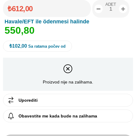
ADET
₺612,00
Havale/EFT ile ödenmesi halinde
5
5
0
,
8
0
₺102,00
Sa ratama počev od
Proizvod nije na zalihama.
Uporediti
Obavestite me kada bude na zalihama