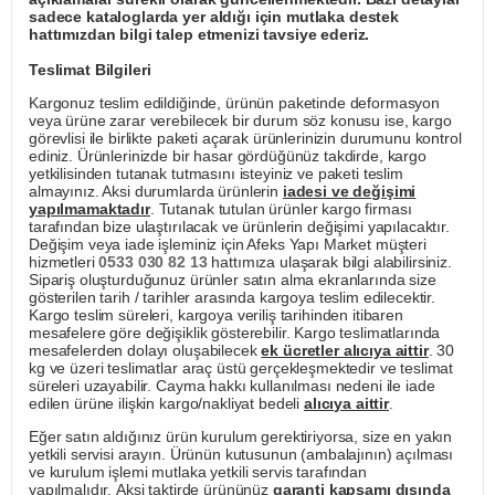
sadece kataloglarda yer aldığı için mutlaka destek
hattımızdan bilgi talep etmenizi tavsiye ederiz.
Teslimat Bilgileri
Kargonuz teslim edildiğinde, ürünün paketinde deformasyon
veya ürüne zarar verebilecek bir durum söz konusu ise, kargo
görevlisi ile birlikte paketi açarak ürünlerinizin durumunu kontrol
ediniz. Ürünlerinizde bir hasar gördüğünüz takdirde, kargo
yetkilisinden tutanak tutmasını isteyiniz ve paketi teslim
almayınız. Aksi durumlarda ürünlerin
iadesi ve değişimi
yapılmamaktadır
. Tutanak tutulan ürünler kargo firması
tarafından bize ulaştırılacak ve ürünlerin değişimi yapılacaktır.
Değişim veya iade işleminiz için Afeks Yapı Market müşteri
hizmetleri
0533 030 82 13
hattımıza ulaşarak bilgi alabilirsiniz.
Sipariş oluşturduğunuz ürünler satın alma ekranlarında size
gösterilen tarih / tarihler arasında kargoya teslim edilecektir.
Kargo teslim süreleri, kargoya veriliş tarihinden itibaren
mesafelere göre değişiklik gösterebilir. Kargo teslimatlarında
mesafelerden dolayı oluşabilecek
ek ücretler alıcıya aittir
. 30
kg ve üzeri teslimatlar araç üstü gerçekleşmektedir ve teslimat
süreleri uzayabilir. Cayma hakkı kullanılması nedeni ile iade
edilen ürüne ilişkin kargo/nakliyat bedeli
alıcıya aittir
.
Eğer satın aldığınız ürün kurulum gerektiriyorsa, size en yakın
yetkili servisi arayın. Ürünün kutusunun (ambalajının) açılması
ve kurulum işlemi mutlaka yetkili servis tarafından
yapılmalıdır. Aksi taktirde ürününüz
garanti kapsamı dışında