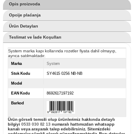
Opis proizvoda
Opcije plaćanja
Ürün Detayları
Teslimat ve İade Koşulları
System marka kapı kollarında rozetler fiyata dahil olmayıp,
ayrıca satılmaktadır.
Marka
System
Stok Kodu
SY4615 0256 NB-NB
Model
EAN Kodu
8692617197192
Barkod
Ürün görseli temsili olup ürünlerimiz hakkında detaylı
bilgiyi
0533 030 82 13
numaralı hattımızdan whatsapp
kanalı veya arayarak talep edebilirsiniz. Sitemizdeki
açıklamalar sürekli olarak güncellenmektedir. Bazı detaylar