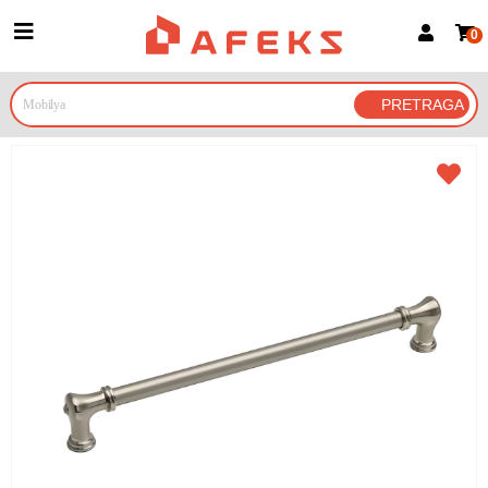
0
Prijava za članove
Prijavite se
Prijavite se Google nalogom