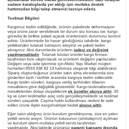
sadece kataloglarda yer aldığı için mutlaka destek
hattımızdan bilgi talep etmenizi tavsiye ederiz.
Teslimat Bilgileri
Kargonuz teslim edildiğinde, ürünün paketinde deformasyon
veya ürüne zarar verebilecek bir durum söz konusu ise, kargo
görevlisi ile birlikte paketi açarak ürünlerinizin durumunu kontrol
ediniz. Ürünlerinizde bir hasar gördüğünüz takdirde, kargo
yetkilisinden tutanak tutmasını isteyiniz ve paketi teslim
almayınız. Aksi durumlarda ürünlerin
iadesi ve değişimi
yapılmamaktadır
. Tutanak tutulan ürünler kargo firması
tarafından bize ulaştırılacak ve ürünlerin değişimi yapılacaktır.
Değişim veya iade işleminiz için Afeks Yapı Market müşteri
hizmetleri
0533 030 82 13
hattımıza ulaşarak bilgi alabilirsiniz.
Sipariş oluşturduğunuz ürünler satın alma ekranlarında size
gösterilen tarih / tarihler arasında kargoya teslim edilecektir.
Kargo teslim süreleri, kargoya veriliş tarihinden itibaren
mesafelere göre değişiklik gösterebilir. Kargo teslimatlarında
mesafelerden dolayı oluşabilecek
ek ücretler alıcıya aittir
. 30
kg ve üzeri teslimatlar araç üstü gerçekleşmektedir ve teslimat
süreleri uzayabilir. Cayma hakkı kullanılması nedeni ile iade
edilen ürüne ilişkin kargo/nakliyat bedeli
alıcıya aittir
.
Eğer satın aldığınız ürün kurulum gerektiriyorsa, size en yakın
yetkili servisi arayın. Ürünün kutusunun (ambalajının) açılması
ve kurulum işlemi mutlaka yetkili servis tarafından
yapılmalıdır. Aksi taktirde ürününüz
garanti kapsamı dışında