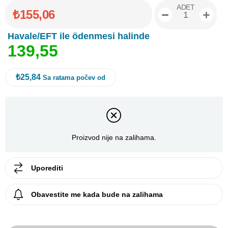
ADET
₺155,06
Havale/EFT ile ödenmesi halinde
1
3
9
,
5
5
₺25,84
Sa ratama počev od
Proizvod nije na zalihama.
Uporediti
Obavestite me kada bude na zalihama