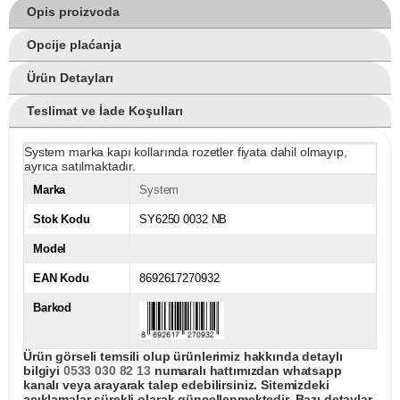
Opis proizvoda
Opcije plaćanja
Ürün Detayları
Teslimat ve İade Koşulları
System marka kapı kollarında rozetler fiyata dahil olmayıp,
ayrıca satılmaktadır.
Marka
System
Stok Kodu
SY6250 0032 NB
Model
EAN Kodu
8692617270932
Barkod
Ürün görseli temsili olup ürünlerimiz hakkında detaylı
bilgiyi
0533 030 82 13
numaralı hattımızdan whatsapp
kanalı veya arayarak talep edebilirsiniz. Sitemizdeki
açıklamalar sürekli olarak güncellenmektedir. Bazı detaylar