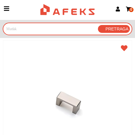
0
Prijava za članove
Prijavite se
Prijavite se Google nalogom