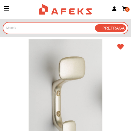
0
Prijava za članove
Prijavite se
Prijavite se Google nalogom