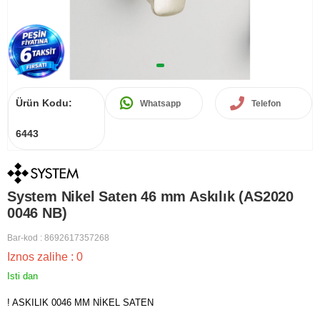
Ürün Kodu:
Whatsapp
Telefon
6443
System Nikel Saten 46 mm Askılık (AS2020
0046 NB)
Bar-kod
:
8692617357268
Iznos zalihe
:
0
Isti dan
! ASKILIK 0046 MM NİKEL SATEN