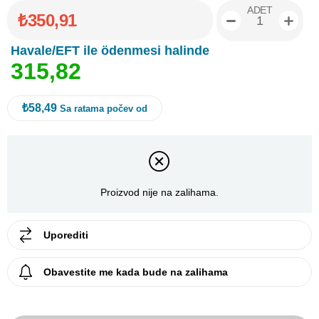
ADET
₺350,91
Havale/EFT ile ödenmesi halinde
3
1
5
,
8
2
₺58,49
Sa ratama počev od
Proizvod nije na zalihama.
Uporediti
Obavestite me kada bude na zalihama