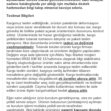
sadece kataloglarda yer aldığı için mutlaka destek
hattımızdan bilgi talep etmenizi tavsiye ederiz.
Teslimat Bilgileri
Kargonuz teslim edildiğinde, ürünün paketinde deformasyon
veya ürüne zarar verebilecek bir durum söz konusu ise, kargo
görevlisi ile birlikte paketi açarak ürünlerinizin durumunu kontrol
ediniz. Ürünlerinizde bir hasar gördüğünüz takdirde, kargo
yetkilisinden tutanak tutmasını isteyiniz ve paketi teslim
almayınız. Aksi durumlarda ürünlerin
iadesi ve değişimi
yapılmamaktadır
. Tutanak tutulan ürünler kargo firması
tarafından bize ulaştırılacak ve ürünlerin değişimi yapılacaktır.
Değişim veya iade işleminiz için Afeks Yapı Market müşteri
hizmetleri
0533 030 82 13
hattımıza ulaşarak bilgi alabilirsiniz.
Sipariş oluşturduğunuz ürünler satın alma ekranlarında size
gösterilen tarih / tarihler arasında kargoya teslim edilecektir.
Kargo teslim süreleri, kargoya veriliş tarihinden itibaren
mesafelere göre değişiklik gösterebilir. Kargo teslimatlarında
mesafelerden dolayı oluşabilecek
ek ücretler alıcıya aittir
. 30
kg ve üzeri teslimatlar araç üstü gerçekleşmektedir ve teslimat
süreleri uzayabilir. Cayma hakkı kullanılması nedeni ile iade
edilen ürüne ilişkin kargo/nakliyat bedeli
alıcıya aittir
.
Eğer satın aldığınız ürün kurulum gerektiriyorsa, size en yakın
yetkili servisi arayın. Ürünün kutusunun (ambalajının) açılması
ve kurulum işlemi mutlaka yetkili servis tarafından
yapılmalıdır. Aksi taktirde ürününüz
garanti kapsamı dışında