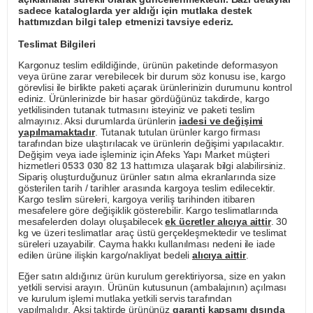
sadece kataloglarda yer aldığı için mutlaka destek
hattımızdan bilgi talep etmenizi tavsiye ederiz.
Teslimat Bilgileri
Kargonuz teslim edildiğinde, ürünün paketinde deformasyon
veya ürüne zarar verebilecek bir durum söz konusu ise, kargo
görevlisi ile birlikte paketi açarak ürünlerinizin durumunu kontrol
ediniz. Ürünlerinizde bir hasar gördüğünüz takdirde, kargo
yetkilisinden tutanak tutmasını isteyiniz ve paketi teslim
almayınız. Aksi durumlarda ürünlerin
iadesi ve değişimi
yapılmamaktadır
. Tutanak tutulan ürünler kargo firması
tarafından bize ulaştırılacak ve ürünlerin değişimi yapılacaktır.
Değişim veya iade işleminiz için Afeks Yapı Market müşteri
hizmetleri
0533 030 82 13
hattımıza ulaşarak bilgi alabilirsiniz.
Sipariş oluşturduğunuz ürünler satın alma ekranlarında size
gösterilen tarih / tarihler arasında kargoya teslim edilecektir.
Kargo teslim süreleri, kargoya veriliş tarihinden itibaren
mesafelere göre değişiklik gösterebilir. Kargo teslimatlarında
mesafelerden dolayı oluşabilecek
ek ücretler alıcıya aittir
. 30
kg ve üzeri teslimatlar araç üstü gerçekleşmektedir ve teslimat
süreleri uzayabilir. Cayma hakkı kullanılması nedeni ile iade
edilen ürüne ilişkin kargo/nakliyat bedeli
alıcıya aittir
.
Eğer satın aldığınız ürün kurulum gerektiriyorsa, size en yakın
yetkili servisi arayın. Ürünün kutusunun (ambalajının) açılması
ve kurulum işlemi mutlaka yetkili servis tarafından
yapılmalıdır. Aksi taktirde ürününüz
garanti kapsamı dışında