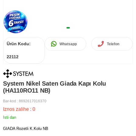
Ürün Kodu:
Whatsapp
Telefon
22112
System Nikel Saten Giada Kapı Kolu
(HA110RO11 NB)
Bar-kod
:
8692617016370
Iznos zalihe
:
0
Isti dan
GIADA Rozetli K.Kolu NB