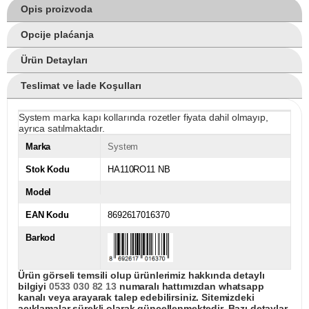
Opis proizvoda
Opcije plaćanja
Ürün Detayları
Teslimat ve İade Koşulları
System marka kapı kollarında rozetler fiyata dahil olmayıp,
ayrıca satılmaktadır.
Marka
System
Stok Kodu
HA110RO11 NB
Model
EAN Kodu
8692617016370
Barkod
Ürün görseli temsili olup ürünlerimiz hakkında detaylı
bilgiyi
0533 030 82 13
numaralı hattımızdan whatsapp
kanalı veya arayarak talep edebilirsiniz. Sitemizdeki
açıklamalar sürekli olarak güncellenmektedir. Bazı detaylar