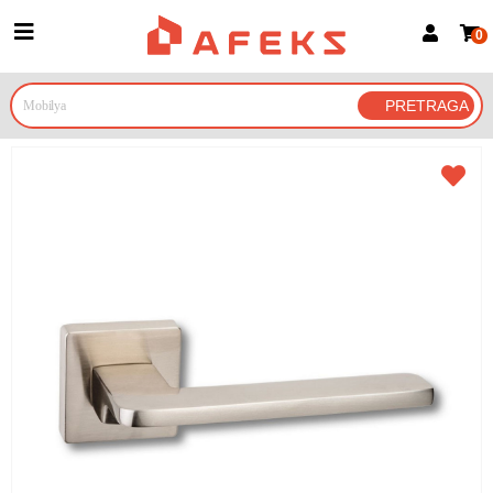
0
Prijava za članove
Prijavite se
Prijavite se Google nalogom