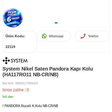
Ürün Kodu:
Whatsapp
Telefon
22119
System Nikel Saten Pandora Kapı Kolu
(HA117RO11 NB-CR/NB)
Bar-kod
:
8692617006265
Iznos zalihe
:
0
Isti dan
! PANDORA Rozetli K.Kolu NB-CR/NB