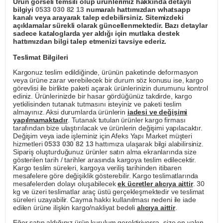
Ürün görseli temsili olup ürünlerimiz hakkında detaylı
bilgiyi
0533 030 82 13
numaralı hattımızdan whatsapp
kanalı veya arayarak talep edebilirsiniz. Sitemizdeki
açıklamalar sürekli olarak güncellenmektedir. Bazı detaylar
sadece kataloglarda yer aldığı için mutlaka destek
hattımızdan bilgi talep etmenizi tavsiye ederiz.
Teslimat Bilgileri
Kargonuz teslim edildiğinde, ürünün paketinde deformasyon
veya ürüne zarar verebilecek bir durum söz konusu ise, kargo
görevlisi ile birlikte paketi açarak ürünlerinizin durumunu kontrol
ediniz. Ürünlerinizde bir hasar gördüğünüz takdirde, kargo
yetkilisinden tutanak tutmasını isteyiniz ve paketi teslim
almayınız. Aksi durumlarda ürünlerin
iadesi ve değişimi
yapılmamaktadır
. Tutanak tutulan ürünler kargo firması
tarafından bize ulaştırılacak ve ürünlerin değişimi yapılacaktır.
Değişim veya iade işleminiz için Afeks Yapı Market müşteri
hizmetleri
0533 030 82 13
hattımıza ulaşarak bilgi alabilirsiniz.
Sipariş oluşturduğunuz ürünler satın alma ekranlarında size
gösterilen tarih / tarihler arasında kargoya teslim edilecektir.
Kargo teslim süreleri, kargoya veriliş tarihinden itibaren
mesafelere göre değişiklik gösterebilir. Kargo teslimatlarında
mesafelerden dolayı oluşabilecek
ek ücretler alıcıya aittir
. 30
kg ve üzeri teslimatlar araç üstü gerçekleşmektedir ve teslimat
süreleri uzayabilir. Cayma hakkı kullanılması nedeni ile iade
edilen ürüne ilişkin kargo/nakliyat bedeli
alıcıya aittir
.
Eğer satın aldığınız ürün kurulum gerektiriyorsa, size en yakın