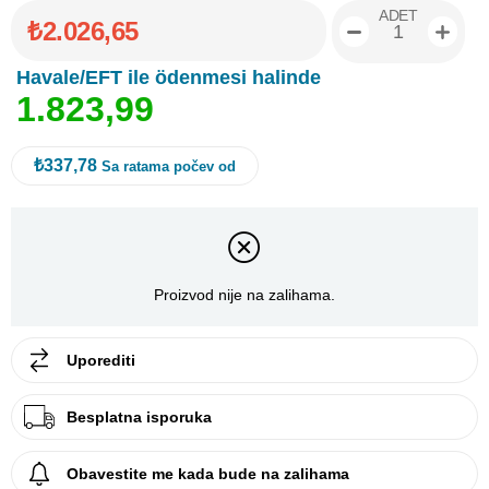
ADET
₺2.026,65
Havale/EFT ile ödenmesi halinde
1
.
8
2
3
,
9
9
₺337,78
Sa ratama počev od
Proizvod nije na zalihama.
Uporediti
Besplatna isporuka
Obavestite me kada bude na zalihama