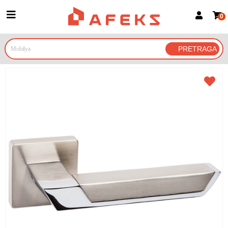
0
Prijava za članove
Prijavite se
Prijavite se Google nalogom