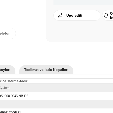
O
Uporediti
b
elefon
ayları
Teslimat ve İade Koşulları
rıca satılmaktadır.
System
DS1000 0045 NB-P6
8692617006821