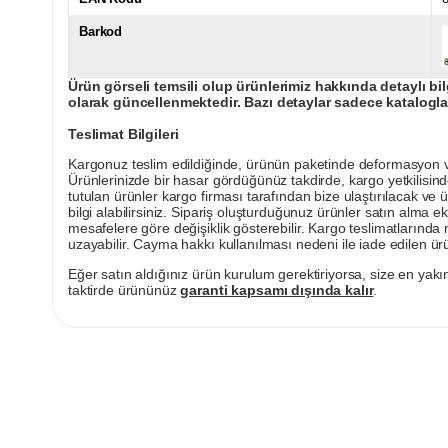
Barkod
Ürün görseli temsili olup ürünlerimiz hakkında detaylı bil
olarak güncellenmektedir. Bazı detaylar sadece kataloglar
Teslimat Bilgileri
Kargonuz teslim edildiğinde, ürünün paketinde deformasyon vey
Ürünlerinizde bir hasar gördüğünüz takdirde, kargo yetkilisind
tutulan ürünler kargo firması tarafından bize ulaştırılacak ve 
bilgi alabilirsiniz. Sipariş oluşturduğunuz ürünler satın alma ek
mesafelere göre değişiklik gösterebilir. Kargo teslimatlarınd
uzayabilir. Cayma hakkı kullanılması nedeni ile iade edilen ürü
Eğer satın aldığınız ürün kurulum gerektiriyorsa, size en yakın
taktirde ürününüz
garanti kapsamı dışında kalır
.