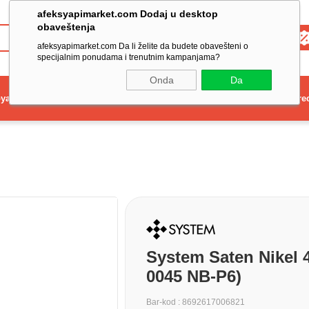
afeksyapimarket.com Dodaj u desktop
obaveštenja
Toptan
afeksyapimarket.com Da li želite da budete obavešteni o
specijalnim ponudama i trenutnim kampanjama?
Onda
Da
ya
Elektrikli El Aleti
Aydınlatma ve Elektrik
Dekorasyon ve Ev Gere
System Saten Nikel 
0045 NB-P6)
Bar-kod
:
8692617006821