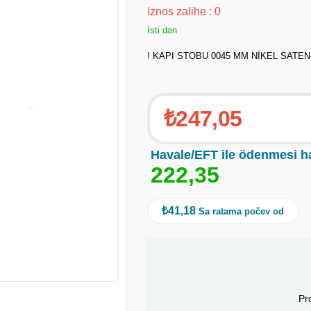
Iznos zalihe
:
0
Isti dan
! KAPI STOBU 0045 MM NİKEL SATEN
₺247,05
Havale/EFT ile ödenmesi h
2
2
2
,
3
5
₺41,18
Sa ratama počev od
Pr