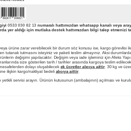
giyi
0533 030 82 13
numaralı hattımızdan whatsapp kanalı veya arayar
da yer aldığı için mutlaka destek hattımızdan bilgi talep etmenizi t
a ürüne zarar verebilecek bir durum söz konusu ise, kargo görevlisi ile b
en tutanak tutmasını isteyiniz ve paketi teslim almayınız. Aksi durumlard
ürünlerin değişimi yapılacaktır. Değişim veya iade işleminiz için Afeks Ya
ranlarında size gösterilen tarih / tarihler arasında kargoya teslim edilecekt
a mesafelerden dolayı oluşabilecek
ek ücretler alıcıya aittir
. 30 kg ve üzer
ne ilişkin kargo/nakliyat bedeli
alıcıya aittir
.
 yetkili servisi arayın. Ürünün kutusunun (ambalajının) açılması ve kurulu