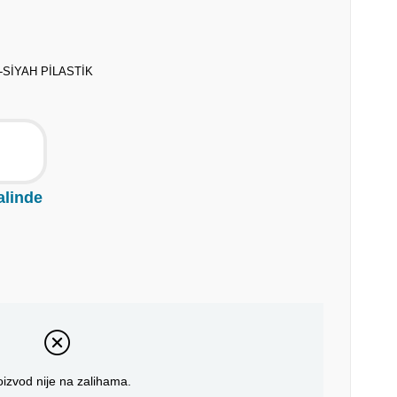
-SİYAH PİLASTİK
alinde
oizvod nije na zalihama.