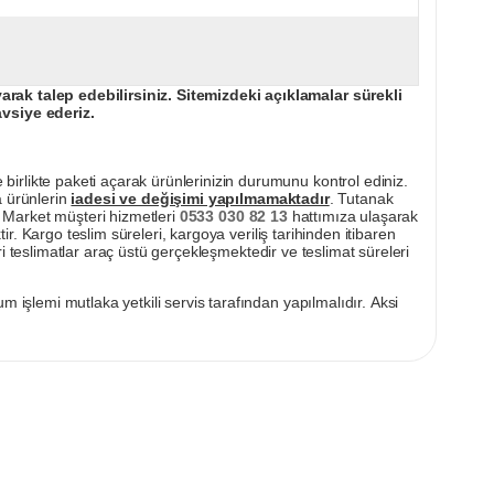
ak talep edebilirsiniz. Sitemizdeki açıklamalar sürekli
avsiye ederiz.
irlikte paketi açarak ürünlerinizin durumunu kontrol ediniz.
a ürünlerin
iadesi ve değişimi yapılmamaktadır
. Tutanak
pı Market müşteri hizmetleri
0533 030 82 13
hattımıza ulaşarak
ir. Kargo teslim süreleri, kargoya veriliş tarihinden itibaren
i teslimatlar araç üstü gerçekleşmektedir ve teslimat süreleri
m işlemi mutlaka yetkili servis tarafından yapılmalıdır. Aksi