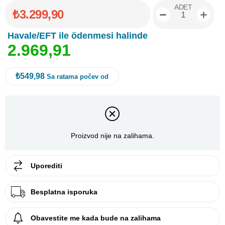
ADET
₺3.299,90
Havale/EFT ile ödenmesi halinde
2
.
9
6
9
,
9
1
₺549,98
Sa ratama počev od
Proizvod nije na zalihama.
Uporediti
Besplatna isporuka
Obavestite me kada bude na zalihama