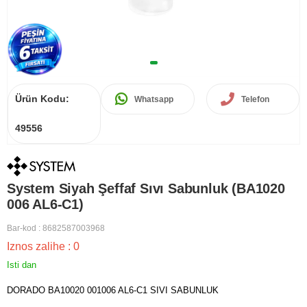
Ürün Kodu:
Whatsapp
Telefon
49556
System Siyah Şeffaf Sıvı Sabunluk (BA1020
006 AL6-C1)
Bar-kod
:
8682587003968
Iznos zalihe
:
0
Isti dan
DORADO BA10020 001006 AL6-C1 SIVI SABUNLUK