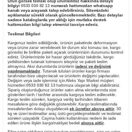
Ürün görseli temsili olup ürünlerimiz hakkında detaylı
bilgiyi
0533 030 82 13
numaralı hattımızdan whatsapp
kanalı veya arayarak talep edebilirsiniz. Sitemizdeki
açıklamalar sürekli olarak güncellenmektedir. Bazı detaylar
sadece kataloglarda yer aldığı için mutlaka destek
hattımızdan bilgi talep etmenizi tavsiye ederiz.
Teslimat Bilgileri
Kargonuz teslim edildiğinde, ürünün paketinde deformasyon
veya ürüne zarar verebilecek bir durum söz konusu ise, kargo
görevlisi ile birlikte paketi açarak ürünlerinizin durumunu kontrol
ediniz. Ürünlerinizde bir hasar gördüğünüz takdirde, kargo
yetkilisinden tutanak tutmasını isteyiniz ve paketi teslim
almayınız. Aksi durumlarda ürünlerin
iadesi ve değişimi
yapılmamaktadır
. Tutanak tutulan ürünler kargo firması
tarafından bize ulaştırılacak ve ürünlerin değişimi yapılacaktır.
Değişim veya iade işleminiz için Afeks Yapı Market müşteri
hizmetleri
0533 030 82 13
hattımıza ulaşarak bilgi alabilirsiniz.
Sipariş oluşturduğunuz ürünler satın alma ekranlarında size
gösterilen tarih / tarihler arasında kargoya teslim edilecektir.
Kargo teslim süreleri, kargoya veriliş tarihinden itibaren
mesafelere göre değişiklik gösterebilir. Kargo teslimatlarında
mesafelerden dolayı oluşabilecek
ek ücretler alıcıya aittir
. 30
kg ve üzeri teslimatlar araç üstü gerçekleşmektedir ve teslimat
süreleri uzayabilir. Cayma hakkı kullanılması nedeni ile iade
edilen ürüne ilişkin kargo/nakliyat bedeli
alıcıya aittir
.
Eğer satın aldığınız ürün kurulum gerektiriyorsa, size en yakın