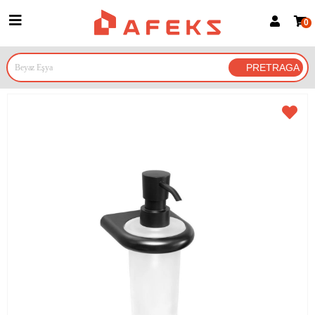
0
Prijava za članove
Prijavite se
Prijavite se Google nalogom