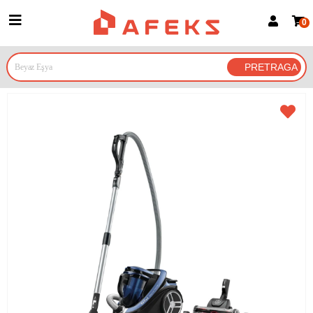
0
Prijava za članove
Prijavite se
Prijavite se Google nalogom