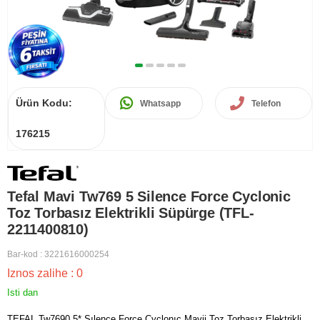
Ürün Kodu:
Whatsapp
Telefon
176215
Tefal Mavi Tw769 5 Silence Force Cyclonic
Toz Torbasız Elektrikli Süpürge (TFL-
2211400810)
Bar-kod
:
3221616000254
Iznos zalihe
:
0
Isti dan
TEFAL Tw7690 5* Sılence Force Cyclonıc Mavii Toz Torbasız Elektrikli