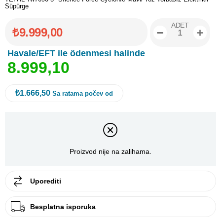
Süpürge
ADET
₺9.999,00
Havale/EFT ile ödenmesi halinde
8
.
9
9
9
,
1
0
₺1.666,50
Sa ratama počev od
Proizvod nije na zalihama.
Uporediti
Besplatna isporuka