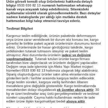
Ürün görseli temsili olup ürünlerimiz hakkında detaylı
bilgiyi
0533 030 82 13
numaralı hattımızdan whatsapp
kanalı veya arayarak talep edebilirsiniz. Sitemizdeki
açıklamalar sürekli olarak güncellenmektedir. Bazı detaylar
sadece kataloglarda yer aldığı için mutlaka destek
hattımızdan bilgi talep etmenizi tavsiye ederiz.
Teslimat Bilgileri
Kargonuz teslim edildiğinde, ürünün paketinde deformasyon
veya ürüne zarar verebilecek bir durum söz konusu ise, kargo
görevlisi ile birlikte paketi açarak ürünlerinizin durumunu kontrol
ediniz. Ürünlerinizde bir hasar gördüğünüz takdirde, kargo
yetkilisinden tutanak tutmasını isteyiniz ve paketi teslim
almayınız. Aksi durumlarda ürünlerin
iadesi ve değişimi
yapılmamaktadır
. Tutanak tutulan ürünler kargo firması
tarafından bize ulaştırılacak ve ürünlerin değişimi yapılacaktır.
Değişim veya iade işleminiz için Afeks Yapı Market müşteri
hizmetleri
0533 030 82 13
hattımıza ulaşarak bilgi alabilirsiniz.
Sipariş oluşturduğunuz ürünler satın alma ekranlarında size
gösterilen tarih / tarihler arasında kargoya teslim edilecektir.
Kargo teslim süreleri, kargoya veriliş tarihinden itibaren
mesafelere göre değişiklik gösterebilir. Kargo teslimatlarında
mesafelerden dolayı oluşabilecek
ek ücretler alıcıya aittir
. 30
kg ve üzeri teslimatlar araç üstü gerçekleşmektedir ve teslimat
süreleri uzayabilir. Cayma hakkı kullanılması nedeni ile iade
edilen ürüne ilişkin kargo/nakliyat bedeli
alıcıya aittir
.