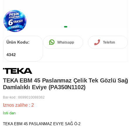
Ürün Kodu:
Whatsapp
Telefon
4342
TEKA EBM 45 Paslanmaz Çelik Tek Gözlü Sağ
Damlalıklı Eviye (PA350N1102)
Bar-kod
:
8699010088362
Iznos zalihe
:
2
Isti dan
TEKA EBM 45 PASLANMAZ EVYE SAĞ Ö-2