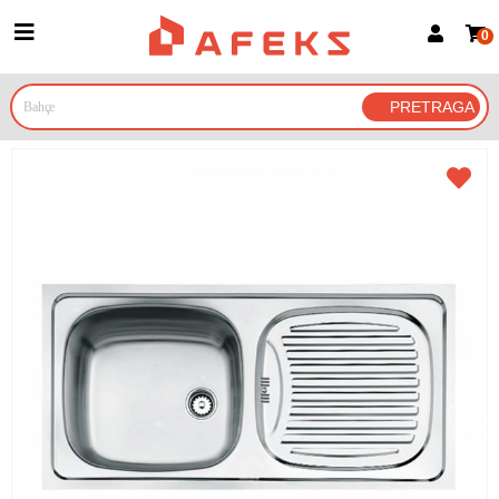
0
Prijava za članove
Prijavite se
Prijavite se Google nalogom