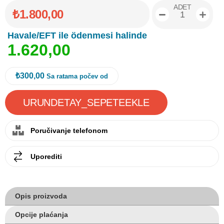
ADET
₺1.800,00
Havale/EFT ile ödenmesi halinde
1
.
6
2
0
,
0
0
₺300,00
Sa ratama počev od
Poručivanje telefonom
Uporediti
Opis proizvoda
Opcije plaćanja