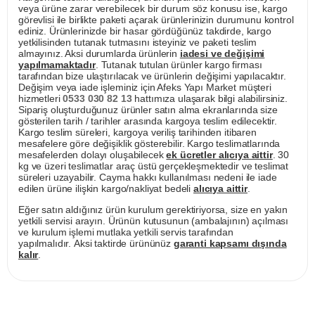
veya ürüne zarar verebilecek bir durum söz konusu ise, kargo
görevlisi ile birlikte paketi açarak ürünlerinizin durumunu kontrol
ediniz. Ürünlerinizde bir hasar gördüğünüz takdirde, kargo
yetkilisinden tutanak tutmasını isteyiniz ve paketi teslim
almayınız. Aksi durumlarda ürünlerin
iadesi ve değişimi
yapılmamaktadır
. Tutanak tutulan ürünler kargo firması
tarafından bize ulaştırılacak ve ürünlerin değişimi yapılacaktır.
Değişim veya iade işleminiz için Afeks Yapı Market müşteri
hizmetleri
0533 030 82 13
hattımıza ulaşarak bilgi alabilirsiniz.
Sipariş oluşturduğunuz ürünler satın alma ekranlarında size
gösterilen tarih / tarihler arasında kargoya teslim edilecektir.
Kargo teslim süreleri, kargoya veriliş tarihinden itibaren
mesafelere göre değişiklik gösterebilir. Kargo teslimatlarında
mesafelerden dolayı oluşabilecek
ek ücretler alıcıya aittir
. 30
kg ve üzeri teslimatlar araç üstü gerçekleşmektedir ve teslimat
süreleri uzayabilir. Cayma hakkı kullanılması nedeni ile iade
edilen ürüne ilişkin kargo/nakliyat bedeli
alıcıya aittir
.
Eğer satın aldığınız ürün kurulum gerektiriyorsa, size en yakın
yetkili servisi arayın. Ürünün kutusunun (ambalajının) açılması
ve kurulum işlemi mutlaka yetkili servis tarafından
yapılmalıdır. Aksi taktirde ürününüz
garanti kapsamı dışında
kalır
.