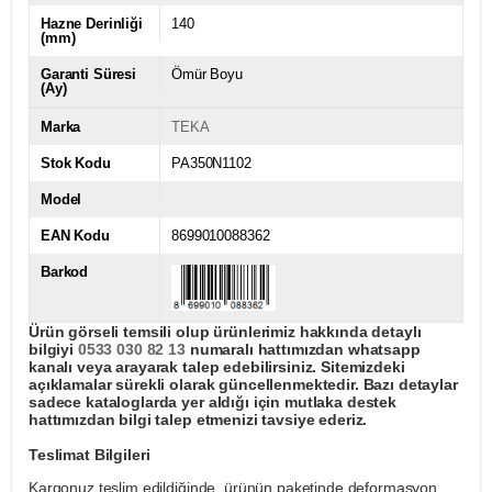
Hazne Derinliği
140
(mm)
Garanti Süresi
Ömür Boyu
(Ay)
Marka
TEKA
Stok Kodu
PA350N1102
Model
EAN Kodu
8699010088362
Barkod
Ürün görseli temsili olup ürünlerimiz hakkında detaylı
bilgiyi
0533 030 82 13
numaralı hattımızdan whatsapp
kanalı veya arayarak talep edebilirsiniz. Sitemizdeki
açıklamalar sürekli olarak güncellenmektedir. Bazı detaylar
sadece kataloglarda yer aldığı için mutlaka destek
hattımızdan bilgi talep etmenizi tavsiye ederiz.
Teslimat Bilgileri
Kargonuz teslim edildiğinde, ürünün paketinde deformasyon