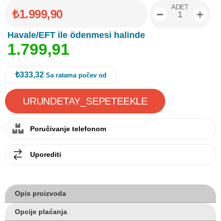
ADET
₺1.999,90
Havale/EFT ile ödenmesi halinde
1
.
7
9
9
,
9
1
₺333,32
Sa ratama počev od
Poručivanje telefonom
Uporediti
Opis proizvoda
Opcije plaćanja