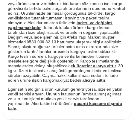
veya ürüne zarar verebilecek bir durum söz konusu ise, kargo
görevlisi ile birlikte paketi açarak ürünlerinizin durumunu kontrol
ediniz. Ürünlerinizde bir hasar gördüğünüz takdirde, kargo
yetkilisinden tutanak tutmasını isteyiniz ve paketi teslim
almayınız. Aksi durumlarda ürünlerin
iadesi ve değişimi
yapılmamaktadır
. Tutanak tutulan ürünler kargo firması
tarafından bize ulaştırılacak ve ürünlerin değişimi yapılacaktır.
Değişim veya iade işleminiz için Afeks Yapı Market müşteri
hizmetleri
0533 030 82 13
hattımıza ulaşarak bilgi alabilirsiniz.
Sipariş oluşturduğunuz ürünler satın alma ekranlarında size
gösterilen tarih / tarihler arasında kargoya teslim edilecektir.
Kargo teslim süreleri, kargoya veriliş tarihinden itibaren
mesafelere göre değişiklik gösterebilir. Kargo teslimatlarında
mesafelerden dolayı oluşabilecek
ek ücretler alıcıya aittir
. 30
kg ve üzeri teslimatlar araç üstü gerçekleşmektedir ve teslimat
süreleri uzayabilir. Cayma hakkı kullanılması nedeni ile iade
edilen ürüne ilişkin kargo/nakliyat bedeli
alıcıya aittir
.
Eğer satın aldığınız ürün kurulum gerektiriyorsa, size en yakın
yetkili servisi arayın. Ürünün kutusunun (ambalajının) açılması
ve kurulum işlemi mutlaka yetkili servis tarafından
yapılmalıdır. Aksi taktirde ürününüz
garanti kapsamı dışında
kalır
.