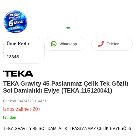
Ürün Kodu:
Whatsapp
Telefon
13345
TEKA Gravity 45 Paslanmaz Çelik Tek Gözlü
Sol Damlalıklı Eviye (TEKA.115120041)
Bar-kod
:
8434778014471
Iznos zalihe
:
20+
Isti dan
TEKA GRAVITY 45 SOL DAMLALIKLI PASLANMAZ ÇELİK EVYE (Ö-3)