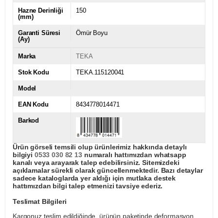
Hazne Derinliği
150
(mm)
Garanti Süresi
Ömür Boyu
(Ay)
Marka
TEKA
Stok Kodu
TEKA.115120041
Model
EAN Kodu
8434778014471
Barkod
Ürün görseli temsili olup ürünlerimiz hakkında detaylı
bilgiyi
0533 030 82 13
numaralı hattımızdan whatsapp
kanalı veya arayarak talep edebilirsiniz. Sitemizdeki
açıklamalar sürekli olarak güncellenmektedir. Bazı detaylar
sadece kataloglarda yer aldığı için mutlaka destek
hattımızdan bilgi talep etmenizi tavsiye ederiz.
Teslimat Bilgileri
Kargonuz teslim edildiğinde, ürünün paketinde deformasyon