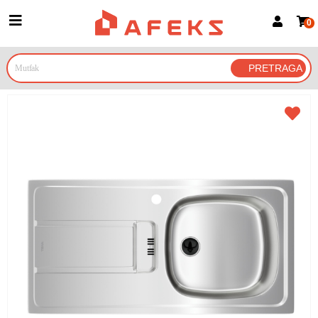
0
Prijava za članove
Prijavite se
Prijavite se Google nalogom