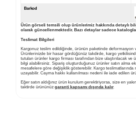
Barkod
Ürün görseli temsili olup ürünlerimiz hakkında detaylı bil
olarak güncellenmektedir. Bazı detaylar sadece kataloglar
Teslimat Bilgileri
Kargonuz teslim edildiğinde, ürünün paketinde deformasyon vey
Ürünlerinizde bir hasar gördüğünüz takdirde, kargo yetkilisind
tutulan ürünler kargo firması tarafından bize ulaştırılacak ve 
bilgi alabilirsiniz. Sipariş oluşturduğunuz ürünler satın alma ek
mesafelere göre değişiklik gösterebilir. Kargo teslimatlarınd
uzayabilir. Cayma hakkı kullanılması nedeni ile iade edilen ürü
Eğer satın aldığınız ürün kurulum gerektiriyorsa, size en yakın
taktirde ürününüz
garanti kapsamı dışında kalır
.