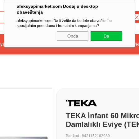
afeksyapimarket.com Dodaj u desktop
obaveštenja
Toptan
afeksyapimarket.com Da li želite da budete obavešteni o
specijalnim ponudama i trenutnim kampanjama?
Onda
Da
ya
Elektrikli El Aleti
Aydınlatma ve Elektrik
Dekorasyon ve Ev Gere
TEKA İnfant 60 Mikr
Damlalıklı Eviye (T
Bar-kod
:
8421152162989