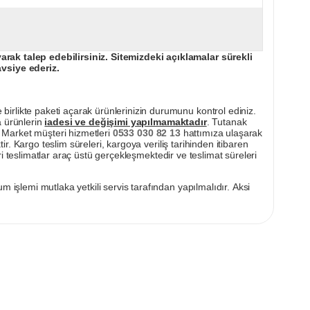
ak talep edebilirsiniz. Sitemizdeki açıklamalar sürekli
avsiye ederiz.
irlikte paketi açarak ürünlerinizin durumunu kontrol ediniz.
a ürünlerin
iadesi ve değişimi yapılmamaktadır
. Tutanak
pı Market müşteri hizmetleri
0533 030 82 13
hattımıza ulaşarak
ir. Kargo teslim süreleri, kargoya veriliş tarihinden itibaren
i teslimatlar araç üstü gerçekleşmektedir ve teslimat süreleri
m işlemi mutlaka yetkili servis tarafından yapılmalıdır. Aksi