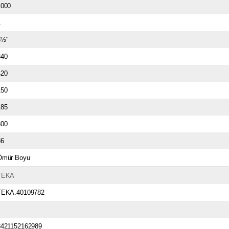
1000
1
3½"
340
420
150
185
300
86
Ömür Boyu
TEKA
TEKA.40109782
8421152162989