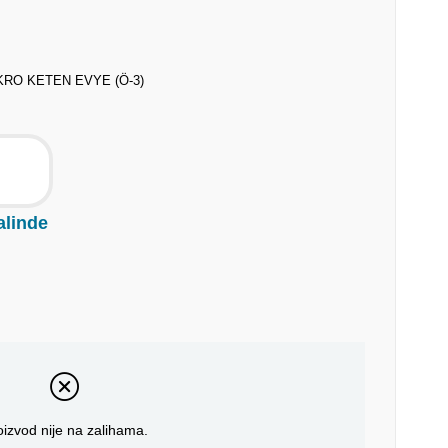
KRO KETEN EVYE (Ö-3)
alinde
oizvod nije na zalihama.