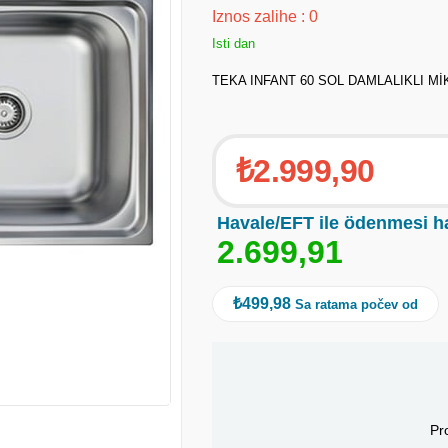
Iznos zalihe
:
0
Isti dan
TEKA INFANT 60 SOL DAMLALIKLI Mİ
₺2.999,90
Havale/EFT ile ödenmesi h
2
.
6
9
9
,
9
1
₺499,98
Sa ratama počev od
Pr