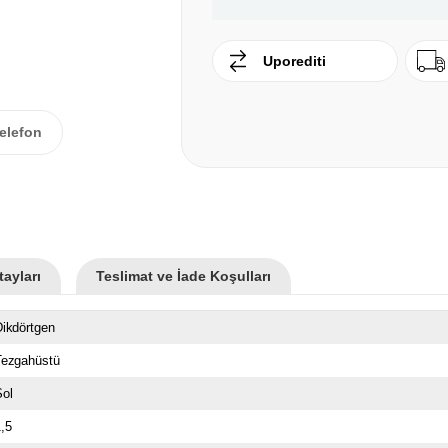
Uporediti
elefon
ayları
Teslimat ve İade Koşulları
ikdörtgen
Tezgahüstü
ol
,5