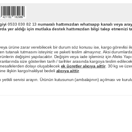
giyi
0533 030 82 13
numaralı hattımızdan whatsapp kanalı veya arayar
da yer aldığı için mutlaka destek hattımızdan bilgi talep etmenizi t
a ürüne zarar verebilecek bir durum söz konusu ise, kargo görevlisi ile b
en tutanak tutmasını isteyiniz ve paketi teslim almayınız. Aksi durumlard
ürünlerin değişimi yapılacaktır. Değişim veya iade işleminiz için Afeks Ya
ranlarında size gösterilen tarih / tarihler arasında kargoya teslim edilecekt
a mesafelerden dolayı oluşabilecek
ek ücretler alıcıya aittir
. 30 kg ve üzer
ne ilişkin kargo/nakliyat bedeli
alıcıya aittir
.
 yetkili servisi arayın. Ürünün kutusunun (ambalajının) açılması ve kurulu