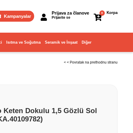
Prijava za članove
Korpa
0
Kampanyalar
Prijavite se
ci
Isıtma ve Soğutma
Seramik ve İnşaat
Diğer
< < Povratak na prethodnu stranu
o Keten Dokulu 1,5 Gözlü Sol
EKA.40109782)