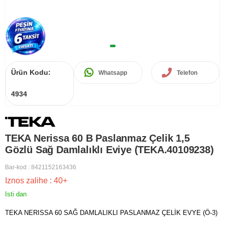
Ürün Kodu:
Whatsapp
Telefon
4934
TEKA Nerissa 60 B Paslanmaz Çelik 1,5
Gözlü Sağ Damlalıklı Eviye (TEKA.40109238)
Bar-kod
:
8421152163436
Iznos zalihe
:
40+
Isti dan
TEKA NERISSA 60 SAĞ DAMLALIKLI PASLANMAZ ÇELİK EVYE (Ö-3)