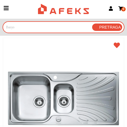
0
Prijava za članove
Prijavite se
Prijavite se Google nalogom