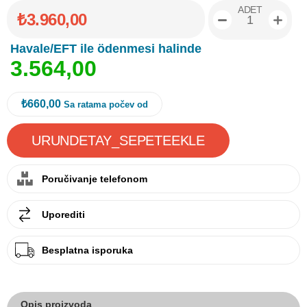
ADET
₺3.960,00
Havale/EFT ile ödenmesi halinde
3
.
5
6
4
,
0
0
₺660,00
Sa ratama počev od
Poručivanje telefonom
Uporediti
Besplatna isporuka
Opis proizvoda