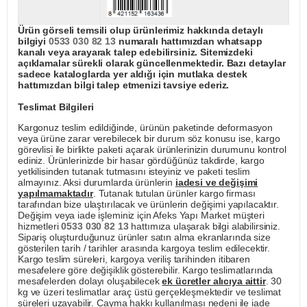
Ürün görseli temsili olup ürünlerimiz hakkında detaylı
bilgiyi
0533 030 82 13
numaralı hattımızdan whatsapp
kanalı veya arayarak talep edebilirsiniz. Sitemizdeki
açıklamalar sürekli olarak güncellenmektedir. Bazı detaylar
sadece kataloglarda yer aldığı için mutlaka destek
hattımızdan bilgi talep etmenizi tavsiye ederiz.
Teslimat Bilgileri
Kargonuz teslim edildiğinde, ürünün paketinde deformasyon
veya ürüne zarar verebilecek bir durum söz konusu ise, kargo
görevlisi ile birlikte paketi açarak ürünlerinizin durumunu kontrol
ediniz. Ürünlerinizde bir hasar gördüğünüz takdirde, kargo
yetkilisinden tutanak tutmasını isteyiniz ve paketi teslim
almayınız. Aksi durumlarda ürünlerin
iadesi ve değişimi
yapılmamaktadır
. Tutanak tutulan ürünler kargo firması
tarafından bize ulaştırılacak ve ürünlerin değişimi yapılacaktır.
Değişim veya iade işleminiz için Afeks Yapı Market müşteri
hizmetleri
0533 030 82 13
hattımıza ulaşarak bilgi alabilirsiniz.
Sipariş oluşturduğunuz ürünler satın alma ekranlarında size
gösterilen tarih / tarihler arasında kargoya teslim edilecektir.
Kargo teslim süreleri, kargoya veriliş tarihinden itibaren
mesafelere göre değişiklik gösterebilir. Kargo teslimatlarında
mesafelerden dolayı oluşabilecek
ek ücretler alıcıya aittir
. 30
kg ve üzeri teslimatlar araç üstü gerçekleşmektedir ve teslimat
süreleri uzayabilir. Cayma hakkı kullanılması nedeni ile iade