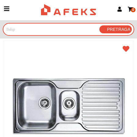
0
Prijava za članove
Prijavite se
Prijavite se Google nalogom