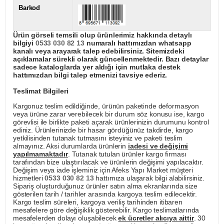
Barkod
Ürün görseli temsili olup ürünlerimiz hakkında detaylı
bilgiyi
0533 030 82 13
numaralı hattımızdan whatsapp
kanalı veya arayarak talep edebilirsiniz. Sitemizdeki
açıklamalar sürekli olarak güncellenmektedir. Bazı detaylar
sadece kataloglarda yer aldığı için mutlaka destek
hattımızdan bilgi talep etmenizi tavsiye ederiz.
Teslimat Bilgileri
Kargonuz teslim edildiğinde, ürünün paketinde deformasyon
veya ürüne zarar verebilecek bir durum söz konusu ise, kargo
görevlisi ile birlikte paketi açarak ürünlerinizin durumunu kontrol
ediniz. Ürünlerinizde bir hasar gördüğünüz takdirde, kargo
yetkilisinden tutanak tutmasını isteyiniz ve paketi teslim
almayınız. Aksi durumlarda ürünlerin
iadesi ve değişimi
yapılmamaktadır
. Tutanak tutulan ürünler kargo firması
tarafından bize ulaştırılacak ve ürünlerin değişimi yapılacaktır.
Değişim veya iade işleminiz için Afeks Yapı Market müşteri
hizmetleri
0533 030 82 13
hattımıza ulaşarak bilgi alabilirsiniz.
Sipariş oluşturduğunuz ürünler satın alma ekranlarında size
gösterilen tarih / tarihler arasında kargoya teslim edilecektir.
Kargo teslim süreleri, kargoya veriliş tarihinden itibaren
mesafelere göre değişiklik gösterebilir. Kargo teslimatlarında
mesafelerden dolayı oluşabilecek
ek ücretler alıcıya aittir
. 30