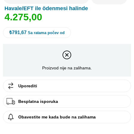
Havale/EFT ile ödenmesi halinde
4
.
2
7
5
,
0
0
₺791,67
Sa ratama počev od
Proizvod nije na zalihama.
Uporediti
Besplatna isporuka
Obavestite me kada bude na zalihama