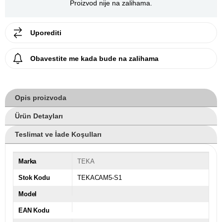
Proizvod nije na zalihama.
Uporediti
Obavestite me kada bude na zalihama
Opis proizvoda
Ürün Detayları
Teslimat ve İade Koşulları
Marka
TEKA
Stok Kodu
TEKACAM5-S1
Model
EAN Kodu