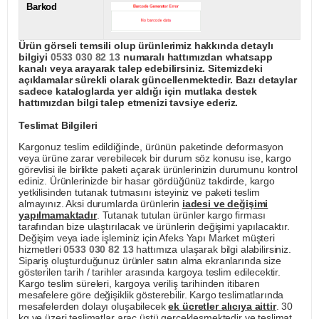
Barkod
Ürün görseli temsili olup ürünlerimiz hakkında detaylı
bilgiyi
0533 030 82 13
numaralı hattımızdan whatsapp
kanalı veya arayarak talep edebilirsiniz. Sitemizdeki
açıklamalar sürekli olarak güncellenmektedir. Bazı detaylar
sadece kataloglarda yer aldığı için mutlaka destek
hattımızdan bilgi talep etmenizi tavsiye ederiz.
Teslimat Bilgileri
Kargonuz teslim edildiğinde, ürünün paketinde deformasyon
veya ürüne zarar verebilecek bir durum söz konusu ise, kargo
görevlisi ile birlikte paketi açarak ürünlerinizin durumunu kontrol
ediniz. Ürünlerinizde bir hasar gördüğünüz takdirde, kargo
yetkilisinden tutanak tutmasını isteyiniz ve paketi teslim
almayınız. Aksi durumlarda ürünlerin
iadesi ve değişimi
yapılmamaktadır
. Tutanak tutulan ürünler kargo firması
tarafından bize ulaştırılacak ve ürünlerin değişimi yapılacaktır.
Değişim veya iade işleminiz için Afeks Yapı Market müşteri
hizmetleri
0533 030 82 13
hattımıza ulaşarak bilgi alabilirsiniz.
Sipariş oluşturduğunuz ürünler satın alma ekranlarında size
gösterilen tarih / tarihler arasında kargoya teslim edilecektir.
Kargo teslim süreleri, kargoya veriliş tarihinden itibaren
mesafelere göre değişiklik gösterebilir. Kargo teslimatlarında
mesafelerden dolayı oluşabilecek
ek ücretler alıcıya aittir
. 30
kg ve üzeri teslimatlar araç üstü gerçekleşmektedir ve teslimat