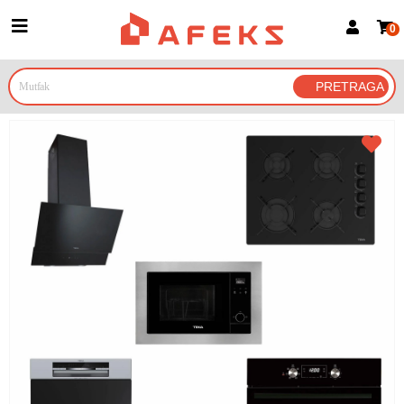
0
Prijava za članove
Prijavite se
Prijavite se Google nalogom