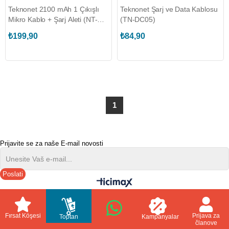
Teknonet 2100 mAh 1 Çıkışlı
Teknonet Şarj ve Data Kablosu
Mikro Kablo + Şarj Aleti (NT-
(TN-DC05)
92561)
₺199,90
₺84,90
1
Prijavite se za naše E-mail novosti
Poslati
//
Fırsat Köşesi
Prijava za
Toptan
Kampanyalar
članove