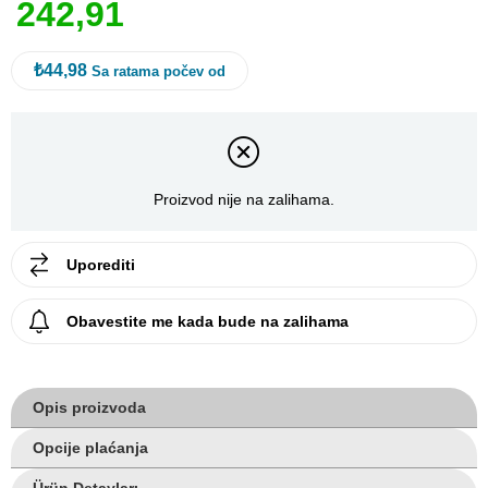
2
4
2
,
9
1
₺44,98
Sa ratama počev od
Proizvod nije na zalihama.
Uporediti
Obavestite me kada bude na zalihama
Opis proizvoda
Opcije plaćanja