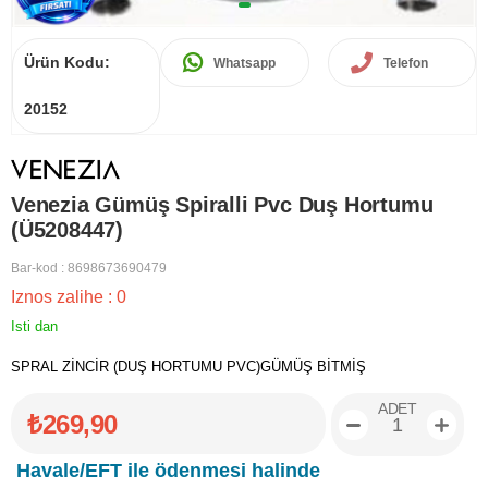
Ürün Kodu:
Whatsapp
Telefon
20152
Venezia Gümüş Spiralli Pvc Duş Hortumu
(Ü5208447)
Bar-kod
:
8698673690479
Iznos zalihe
:
0
Isti dan
SPRAL ZİNCİR (DUŞ HORTUMU PVC)GÜMÜŞ BİTMİŞ
ADET
₺269,90
Havale/EFT ile ödenmesi halinde