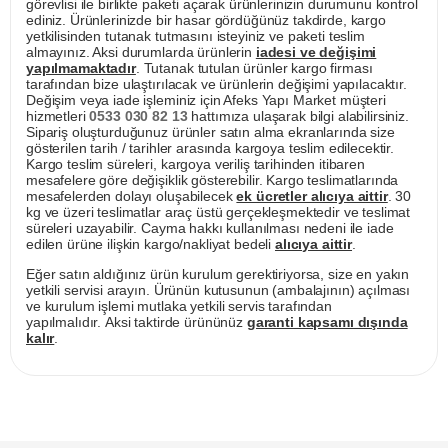
görevlisi ile birlikte paketi açarak ürünlerinizin durumunu kontrol
ediniz. Ürünlerinizde bir hasar gördüğünüz takdirde, kargo
yetkilisinden tutanak tutmasını isteyiniz ve paketi teslim
almayınız. Aksi durumlarda ürünlerin
iadesi ve değişimi
yapılmamaktadır
. Tutanak tutulan ürünler kargo firması
tarafından bize ulaştırılacak ve ürünlerin değişimi yapılacaktır.
Değişim veya iade işleminiz için Afeks Yapı Market müşteri
hizmetleri
0533 030 82 13
hattımıza ulaşarak bilgi alabilirsiniz.
Sipariş oluşturduğunuz ürünler satın alma ekranlarında size
gösterilen tarih / tarihler arasında kargoya teslim edilecektir.
Kargo teslim süreleri, kargoya veriliş tarihinden itibaren
mesafelere göre değişiklik gösterebilir. Kargo teslimatlarında
mesafelerden dolayı oluşabilecek
ek ücretler alıcıya aittir
. 30
kg ve üzeri teslimatlar araç üstü gerçekleşmektedir ve teslimat
süreleri uzayabilir. Cayma hakkı kullanılması nedeni ile iade
edilen ürüne ilişkin kargo/nakliyat bedeli
alıcıya aittir
.
Eğer satın aldığınız ürün kurulum gerektiriyorsa, size en yakın
yetkili servisi arayın. Ürünün kutusunun (ambalajının) açılması
ve kurulum işlemi mutlaka yetkili servis tarafından
yapılmalıdır. Aksi taktirde ürününüz
garanti kapsamı dışında
kalır
.