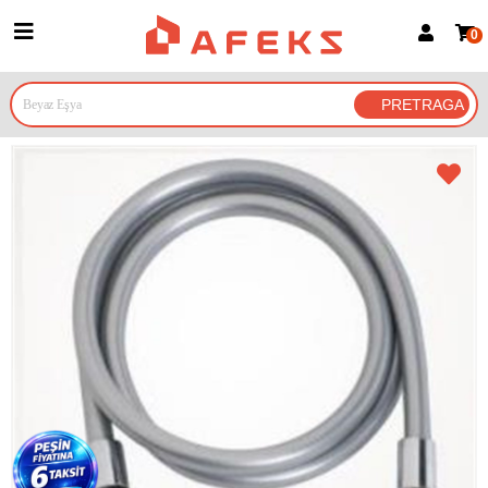
0
Prijava za članove
Prijavite se
Prijavite se Google nalogom