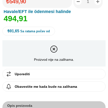
₺549,90
Havale/EFT ile ödenmesi halinde
4
9
4
,
9
1
₺91,65
Sa ratama počev od
Proizvod nije na zalihama.
Uporediti
Obavestite me kada bude na zalihama
Opis proizvoda