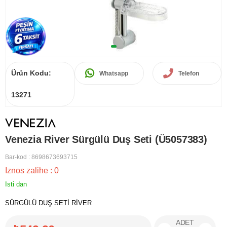
Ürün Kodu:
Whatsapp
Telefon
13271
Venezia River Sürgülü Duş Seti (Ü5057383)
Bar-kod
:
8698673693715
Iznos zalihe
:
0
Isti dan
SÜRGÜLÜ DUŞ SETİ RİVER
ADET