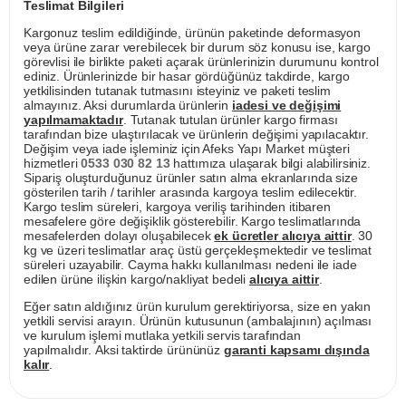
Teslimat Bilgileri
Kargonuz teslim edildiğinde, ürünün paketinde deformasyon
veya ürüne zarar verebilecek bir durum söz konusu ise, kargo
görevlisi ile birlikte paketi açarak ürünlerinizin durumunu kontrol
ediniz. Ürünlerinizde bir hasar gördüğünüz takdirde, kargo
yetkilisinden tutanak tutmasını isteyiniz ve paketi teslim
almayınız. Aksi durumlarda ürünlerin
iadesi ve değişimi
yapılmamaktadır
. Tutanak tutulan ürünler kargo firması
tarafından bize ulaştırılacak ve ürünlerin değişimi yapılacaktır.
Değişim veya iade işleminiz için Afeks Yapı Market müşteri
hizmetleri
0533 030 82 13
hattımıza ulaşarak bilgi alabilirsiniz.
Sipariş oluşturduğunuz ürünler satın alma ekranlarında size
gösterilen tarih / tarihler arasında kargoya teslim edilecektir.
Kargo teslim süreleri, kargoya veriliş tarihinden itibaren
mesafelere göre değişiklik gösterebilir. Kargo teslimatlarında
mesafelerden dolayı oluşabilecek
ek ücretler alıcıya aittir
. 30
kg ve üzeri teslimatlar araç üstü gerçekleşmektedir ve teslimat
süreleri uzayabilir. Cayma hakkı kullanılması nedeni ile iade
edilen ürüne ilişkin kargo/nakliyat bedeli
alıcıya aittir
.
Eğer satın aldığınız ürün kurulum gerektiriyorsa, size en yakın
yetkili servisi arayın. Ürünün kutusunun (ambalajının) açılması
ve kurulum işlemi mutlaka yetkili servis tarafından
yapılmalıdır. Aksi taktirde ürününüz
garanti kapsamı dışında
kalır
.