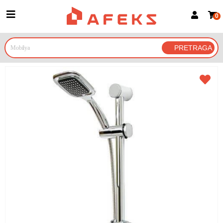
0
Prijava za članove
Prijavite se
Prijavite se Google nalogom