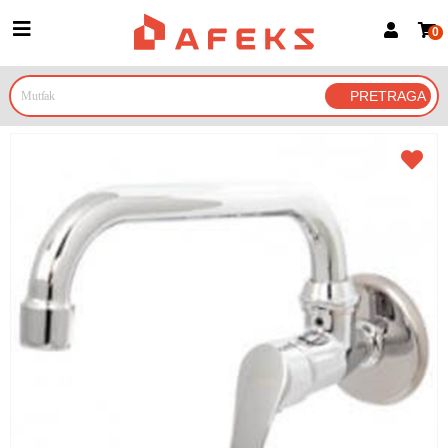
0
Prijava za članove
Prijavite se
Prijavite se Google nalogom