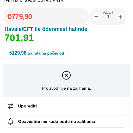
TEKLİ MİX DUVARDAN BATARYA
ADET
₺779,90
Havale/EFT ile ödenmesi halinde
7
0
1
,
9
1
₺129,98
Sa ratama počev od
Proizvod nije na zalihama.
Uporediti
Obavestite me kada bude na zalihama