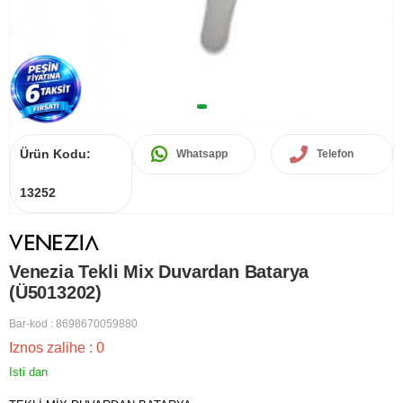
Ürün Kodu:
Whatsapp
Telefon
13252
Venezia Tekli Mix Duvardan Batarya
(Ü5013202)
Bar-kod
:
8698670059880
Iznos zalihe
:
0
Isti dan