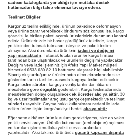
sadece kataloglarda yer aldığı için mutlaka destek
hattımızdan bilgi talep etmenizi tavsiye ederiz.
Teslimat Bilgileri
Kargonuz teslim edildiğinde, ürünün paketinde deformasyon
veya ürüne zarar verebilecek bir durum söz konusu ise, kargo
görevlisi ile birlikte paketi açarak ürünlerinizin durumunu kontrol
ediniz. Ürünlerinizde bir hasar gördüğünüz takdirde, kargo
yetkilisinden tutanak tutmasını isteyiniz ve paketi teslim
almayınız. Aksi durumlarda ürünlerin
iadesi ve değişimi
yapılmamaktadır
. Tutanak tutulan ürünler kargo firması
tarafından bize ulaştırılacak ve ürünlerin değişimi yapılacaktır.
Değişim veya iade işleminiz için Afeks Yapı Market müşteri
hizmetleri
0533 030 82 13
hattımıza ulaşarak bilgi alabilirsiniz.
Sipariş oluşturduğunuz ürünler satın alma ekranlarında size
gösterilen tarih / tarihler arasında kargoya teslim edilecektir.
Kargo teslim süreleri, kargoya veriliş tarihinden itibaren
mesafelere göre değişiklik gösterebilir. Kargo teslimatlarında
mesafelerden dolayı oluşabilecek
ek ücretler alıcıya aittir
. 30
kg ve üzeri teslimatlar araç üstü gerçekleşmektedir ve teslimat
süreleri uzayabilir. Cayma hakkı kullanılması nedeni ile iade
edilen ürüne ilişkin kargo/nakliyat bedeli
alıcıya aittir
.
Eğer satın aldığınız ürün kurulum gerektiriyorsa, size en yakın
yetkili servisi arayın. Ürünün kutusunun (ambalajının) açılması
ve kurulum işlemi mutlaka yetkili servis tarafından
yapılmalıdır. Aksi taktirde ürününüz
garanti kapsamı dışında