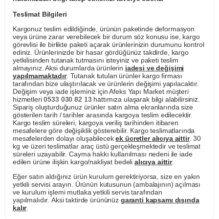
Teslimat Bilgileri
Kargonuz teslim edildiğinde, ürünün paketinde deformasyon
veya ürüne zarar verebilecek bir durum söz konusu ise, kargo
görevlisi ile birlikte paketi açarak ürünlerinizin durumunu kontrol
ediniz. Ürünlerinizde bir hasar gördüğünüz takdirde, kargo
yetkilisinden tutanak tutmasını isteyiniz ve paketi teslim
almayınız. Aksi durumlarda ürünlerin
iadesi ve değişimi
yapılmamaktadır
. Tutanak tutulan ürünler kargo firması
tarafından bize ulaştırılacak ve ürünlerin değişimi yapılacaktır.
Değişim veya iade işleminiz için Afeks Yapı Market müşteri
hizmetleri
0533 030 82 13
hattımıza ulaşarak bilgi alabilirsiniz.
Sipariş oluşturduğunuz ürünler satın alma ekranlarında size
gösterilen tarih / tarihler arasında kargoya teslim edilecektir.
Kargo teslim süreleri, kargoya veriliş tarihinden itibaren
mesafelere göre değişiklik gösterebilir. Kargo teslimatlarında
mesafelerden dolayı oluşabilecek
ek ücretler alıcıya aittir
. 30
kg ve üzeri teslimatlar araç üstü gerçekleşmektedir ve teslimat
süreleri uzayabilir. Cayma hakkı kullanılması nedeni ile iade
edilen ürüne ilişkin kargo/nakliyat bedeli
alıcıya aittir
.
Eğer satın aldığınız ürün kurulum gerektiriyorsa, size en yakın
yetkili servisi arayın. Ürünün kutusunun (ambalajının) açılması
ve kurulum işlemi mutlaka yetkili servis tarafından
yapılmalıdır. Aksi taktirde ürününüz
garanti kapsamı dışında
kalır
.