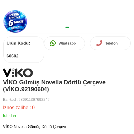
Ürün Kodu:
Whatsapp
Telefon
60602
VİKO Gümüş Novella Dörtlü Çerçeve
(VİKO.92190604)
Bar-kod
:
?8691136769224?
Iznos zalihe
:
0
Isti dan
VİKO Novella Gümüş Dörtlü Çerçeve