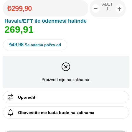
ADET
₺299,90
Havale/EFT ile ödenmesi halinde
2
6
9
,
9
1
₺49,98
Sa ratama počev od
Proizvod nije na zalihama.
Uporediti
Obavestite me kada bude na zalihama