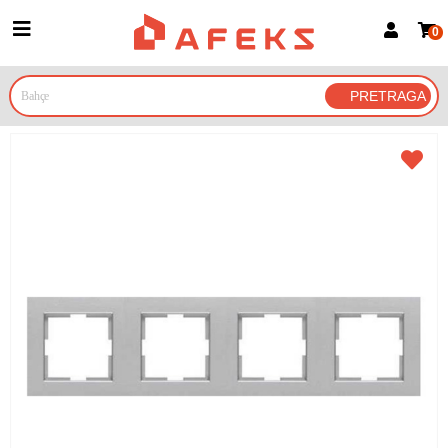
0
Prijava za članove
Prijavite se
Prijavite se Google nalogom