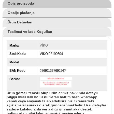
Opis proizvoda
Opcije plaćanja
Ürün Detayları
Teslimat ve İade Koşulları
Marka
VİKO
Stok Kodu
VİKO.92190604
Model
EAN Kodu
?8691136769224?
Barkod
Ürün görseli temsili olup ürünlerimiz hakkında detaylı
bilgiyi
0533 030 82 13
numaralı hattımızdan whatsapp
kanalı veya arayarak talep edebilirsiniz. Sitemizdeki
açıklamalar sürekli olarak güncellenmektedir. Bazı detaylar
sadece kataloglarda yer aldığı için mutlaka destek
hattımızdan bilgi talep etmenizi tavsiye ederiz.