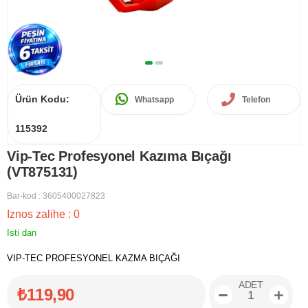
Ürün Kodu:
Whatsapp
Telefon
115392
Vip-Tec Profesyonel Kazıma Bıçağı
(VT875131)
Bar-kod
:
3605400027823
Iznos zalihe
:
0
Isti dan
VIP-TEC PROFESYONEL KAZMA BIÇAĞI
ADET
₺119,90