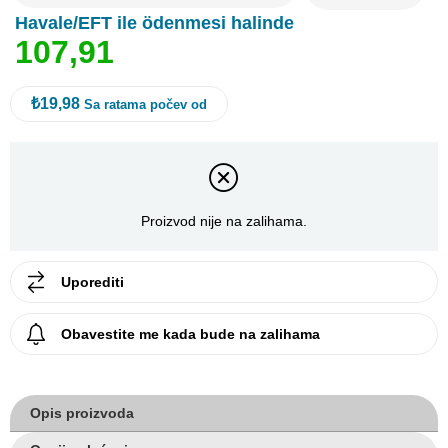
Havale/EFT ile ödenmesi halinde
1
0
7
,
9
1
₺19,98
Sa ratama počev od
Proizvod nije na zalihama.
Uporediti
Obavestite me kada bude na zalihama
Opis proizvoda