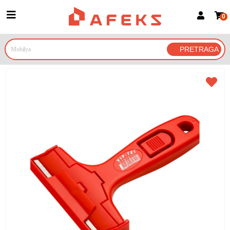
0
Prijava za članove
Prijavite se
Prijavite se Google nalogom