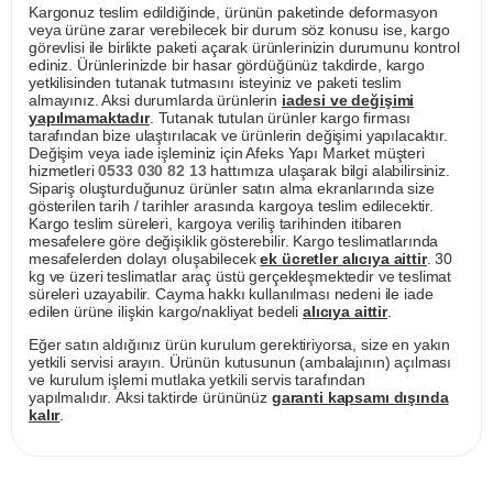
Kargonuz teslim edildiğinde, ürünün paketinde deformasyon
veya ürüne zarar verebilecek bir durum söz konusu ise, kargo
görevlisi ile birlikte paketi açarak ürünlerinizin durumunu kontrol
ediniz. Ürünlerinizde bir hasar gördüğünüz takdirde, kargo
yetkilisinden tutanak tutmasını isteyiniz ve paketi teslim
almayınız. Aksi durumlarda ürünlerin
iadesi ve değişimi
yapılmamaktadır
. Tutanak tutulan ürünler kargo firması
tarafından bize ulaştırılacak ve ürünlerin değişimi yapılacaktır.
Değişim veya iade işleminiz için Afeks Yapı Market müşteri
hizmetleri
0533 030 82 13
hattımıza ulaşarak bilgi alabilirsiniz.
Sipariş oluşturduğunuz ürünler satın alma ekranlarında size
gösterilen tarih / tarihler arasında kargoya teslim edilecektir.
Kargo teslim süreleri, kargoya veriliş tarihinden itibaren
mesafelere göre değişiklik gösterebilir. Kargo teslimatlarında
mesafelerden dolayı oluşabilecek
ek ücretler alıcıya aittir
. 30
kg ve üzeri teslimatlar araç üstü gerçekleşmektedir ve teslimat
süreleri uzayabilir. Cayma hakkı kullanılması nedeni ile iade
edilen ürüne ilişkin kargo/nakliyat bedeli
alıcıya aittir
.
Eğer satın aldığınız ürün kurulum gerektiriyorsa, size en yakın
yetkili servisi arayın. Ürünün kutusunun (ambalajının) açılması
ve kurulum işlemi mutlaka yetkili servis tarafından
yapılmalıdır. Aksi taktirde ürününüz
garanti kapsamı dışında
kalır
.