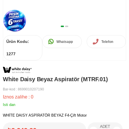
Ürün Kodu:
Whatsapp
Telefon
1277
White Daisy Beyaz Aspiratör (MTRF.01)
Bar-kod
:
8699010207190
Iznos zalihe
:
0
Isti dan
WHİTE DAISY ASPİRATÖR BEYAZ F4-Çift Motor
ADET