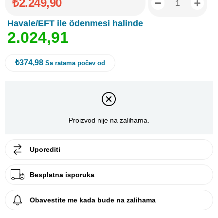
₺2.249,90
Havale/EFT ile ödenmesi halinde
2
.
0
2
4
,
9
1
₺374,98
Sa ratama počev od
Proizvod nije na zalihama.
Uporediti
Besplatna isporuka
Obavestite me kada bude na zalihama