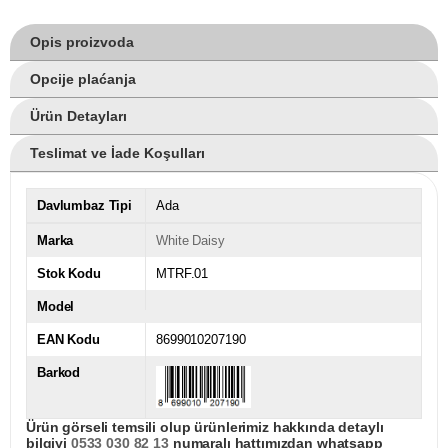
Opis proizvoda
Opcije plaćanja
Ürün Detayları
Teslimat ve İade Koşulları
Davlumbaz Tipi
Ada
Marka
White Daisy
Stok Kodu
MTRF.01
Model
EAN Kodu
8699010207190
Barkod
Ürün görseli temsili olup ürünlerimiz hakkında detaylı
bilgiyi
0533 030 82 13
numaralı hattımızdan whatsapp