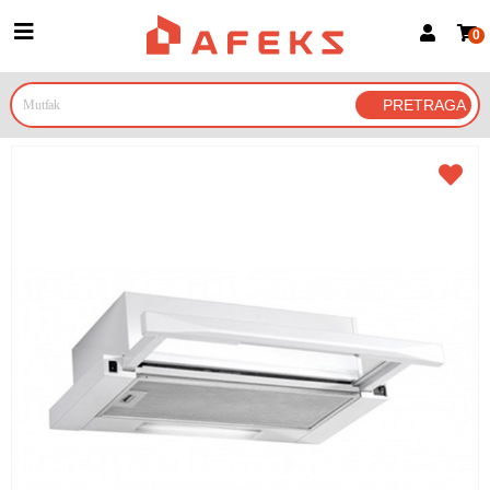
0
Prijava za članove
Prijavite se
Prijavite se Google nalogom