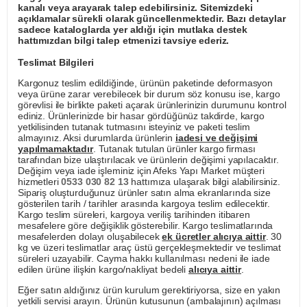
kanalı veya arayarak talep edebilirsiniz. Sitemizdeki
açıklamalar sürekli olarak güncellenmektedir. Bazı detaylar
sadece kataloglarda yer aldığı için mutlaka destek
hattımızdan bilgi talep etmenizi tavsiye ederiz.
Teslimat Bilgileri
Kargonuz teslim edildiğinde, ürünün paketinde deformasyon
veya ürüne zarar verebilecek bir durum söz konusu ise, kargo
görevlisi ile birlikte paketi açarak ürünlerinizin durumunu kontrol
ediniz. Ürünlerinizde bir hasar gördüğünüz takdirde, kargo
yetkilisinden tutanak tutmasını isteyiniz ve paketi teslim
almayınız. Aksi durumlarda ürünlerin
iadesi ve değişimi
yapılmamaktadır
. Tutanak tutulan ürünler kargo firması
tarafından bize ulaştırılacak ve ürünlerin değişimi yapılacaktır.
Değişim veya iade işleminiz için Afeks Yapı Market müşteri
hizmetleri
0533 030 82 13
hattımıza ulaşarak bilgi alabilirsiniz.
Sipariş oluşturduğunuz ürünler satın alma ekranlarında size
gösterilen tarih / tarihler arasında kargoya teslim edilecektir.
Kargo teslim süreleri, kargoya veriliş tarihinden itibaren
mesafelere göre değişiklik gösterebilir. Kargo teslimatlarında
mesafelerden dolayı oluşabilecek
ek ücretler alıcıya aittir
. 30
kg ve üzeri teslimatlar araç üstü gerçekleşmektedir ve teslimat
süreleri uzayabilir. Cayma hakkı kullanılması nedeni ile iade
edilen ürüne ilişkin kargo/nakliyat bedeli
alıcıya aittir
.
Eğer satın aldığınız ürün kurulum gerektiriyorsa, size en yakın
yetkili servisi arayın. Ürünün kutusunun (ambalajının) açılması