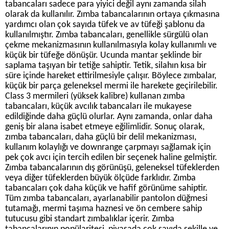
tabancaları sadece para yiyici değil aynı zamanda silah
olarak da kullanılır. Zımba tabancalarının ortaya çıkmasına
yardımcı olan çok sayıda tüfek ve av tüfeği şablonu da
kullanılmıştır. Zımba tabancaları, genellikle sürgülü olan
çekme mekanizmasının kullanılmasıyla kolay kullanımlı ve
küçük bir tüfeğe dönüşür. Ucunda mantar şeklinde bir
saplama taşıyan bir tetiğe sahiptir. Tetik, silahın kısa bir
süre içinde hareket ettirilmesiyle çalışır. Böylece zımbalar,
küçük bir parça geleneksel mermi ile harekete geçirilebilir.
Class 3 mermileri (yüksek kalibre) kullanan zımba
tabancaları, küçük avcılık tabancaları ile mukayese
edildiğinde daha güçlü olurlar. Aynı zamanda, onlar daha
geniş bir alana isabet etmeye eğilimlidir. Sonuç olarak,
zımba tabancaları, daha güçlü bir delil mekanizması,
kullanım kolaylığı ve downrange çarpmayı sağlamak için
pek çok avcı için tercih edilen bir seçenek haline gelmiştir.
Zımba tabancalarının dış görünüşü, geleneksel tüfeklerden
veya diğer tüfeklerden büyük ölçüde farklıdır. Zımba
tabancaları çok daha küçük ve hafif görünüme sahiptir.
Tüm zımba tabancaları, ayarlanabilir pantolon düğmesi
tutamağı, mermi taşıma haznesi ve ön cembere sahip
tutucusu gibi standart zımbalıklar içerir. Zımba