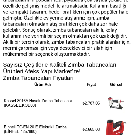
tabancalarının popülaritesi, piyasada çok sayıda şekille ve
özellikle gelişmiş model ile artmaktadır. Kullanım basitliği
ve kompakt tasarım, hedef pratikleri için çok popüler hale
gelmiştir. Özellikle ev yerine atışlarınız için, zımba
tabancaları olmadan atış pratikleri çok daha zor hale
gelebilir. Sonuç olarak, zımba tabancaları akıllı, kolay
kullanımlı ve verimli bir seçim olmaktan çok uzak değildir.
Akıllı bir tercih olarak, zımba tabancaları pratik alanlar için,
mermi çarpması için veya destekleyici bir silah için
mükemmel bir seçenek oluşturmaktadır.
Sayısız Çeşitlerle Kaliteli Zımba Tabancaları
Ürünleri Afeks Yapı Market’ te!
Zımba Tabancaları Fiyatları
Ürün Adı
Fiyat
Görsel
Kassel 8016A Havalı Zımba Tabancası
₺2.787,05
(KASSEL.KOD38)
Einhell TC-EN 20 E Elektrikli Zımba
₺2.665,08
(EİNHEL.4257890)