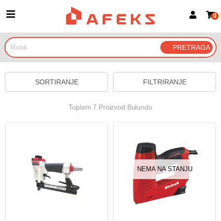
0
Prijava za članove
Prijavite se
Prijavite se Google nalogom
SORTIRANJE
FILTRIRANJE
Toplam 7 Proizvod Bulundu
NEMA NA STANJU