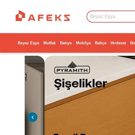
Beyaz Eşya
Mutfak
Banyo
Mobilya
Bahçe
Hırdavat
Bo