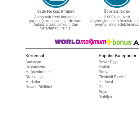
Vade Farksız 6 Taksit
Ücretsiz Kargo
Anlaşmalı kredi kartları ile
2.000₺ ve üzeri
yapacağınız alışverişlerde vade
alışverişlerinizde ücretsiz ka
farksız 6 taksit imkanından
avantajı elde edebilirsiniz.
yararlanabilirsiniz.
Kurumsal
Popüler Kategoriler
Anasayfa
Beyaz Eşya
Hakkımızda
Mutfak
Mağazalarımız
Banyo
Bize Ulaşın
Elektrikli Ev Aleti
Markalar
Hırdavat
Havale Bildirimi
Oto
Boya
Mobilya