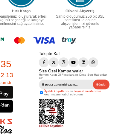
Hızlı Kargo
Güvenli Alışveriş
parişlerinizi oluşturarak ertesi
Sahip olduğumuz 256 bit SSL
ş günü seçeneği ile kargoya
sertifikası ile online
erilmesini sağlayabilirsiniz.
alışverişlerinizi güvenle
yapabilirsiniz.
Takipte Kal
235
Size Özel Kampanyalar
82 13
Hemen Kayıt Ol Fırsatlardan Önce Sen Haberdar
Ol!
com.tr
Gönder
Üyelik koşullarını
ve
kişisel verilerimin
korunmasını kabul ediyorum.