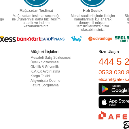
Mağazadan Teslimat
Hızlı Destek
Mağazadan teslimat seçeneği
Mesai saatleri içinde iletişim
Si
rgo
ile ürünlerinizi daha hızlı teslim
kanallarımızı kullanarak
i
alabilir ve indirim
deneyimli müşteri
v
kazanabilirsiniz.
temsilcilerimize hızla
ulaşabilirisiniz.
Müşteri İlişkileri
Bize Ulaşın
Mesafeli Satış Sözleşmesi
444 5 
Üyelik Sözleşmesi
Gizlilik & Güvenlik
0533 030 
K.V.K.K Aydınlatma
Kargo Takibi
eticaret@afeks.
Alışverişsiz Ödeme
Fatura Sorgulama