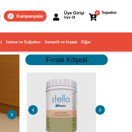
Üye Girişi
Sepetim
0
Kampanyalar
Üye Ol
ci
Isıtma ve Soğutma
Seramik ve İnşaat
Diğer
Fırsat Köşesi