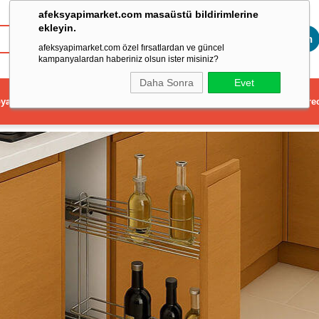
afeksyapimarket.com masaüstü bildirimlerine
ekleyin.
Toptan
afeksyapimarket.com özel fırsatlardan ve güncel
kampanyalardan haberiniz olsun ister misiniz?
Daha Sonra
Evet
ya
Elektrikli El Aleti
Aydınlatma ve Elektrik
Dekorasyon ve Ev Gere