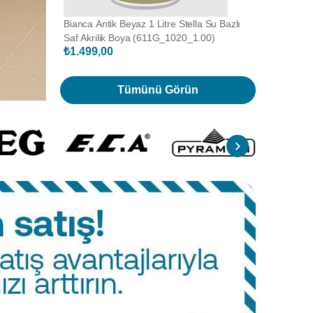
Maskeleme
Bianca Antik Beyaz 1 Litre Stella Su Bazlı
Bianca Bey
Saf Akrilik Boya (611G_1020_1.00)
Akrilik B
₺1.499,00
₺1.499,
Tümünü Görün