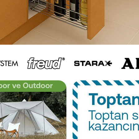
Tekno Bant 19x40 Metre Kağıt 
Bandı (TB.1940)
₺24,90