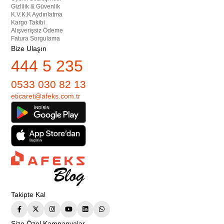
Gizlilik & Güvenlik
K.V.K.K Aydınlatma
Kargo Takibi
Alışverişsiz Ödeme
Fatura Sorgulama
Bize Ulaşın
444 5 235
0533 030 82 13
eticaret@afeks.com.tr
Takipte Kal
Size Özel Kampanyalar