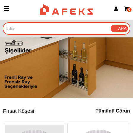
0
Üye Girişi
Üye Ol
Google İle Bağlan
Fırsat Köşesi
Tümünü Görün