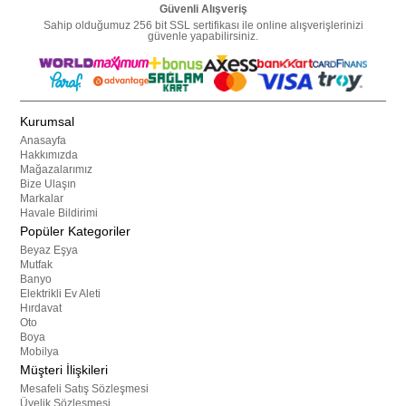
Güvenli Alışveriş
Sahip olduğumuz 256 bit SSL sertifikası ile online alışverişlerinizi
güvenle yapabilirsiniz.
Kurumsal
Anasayfa
Hakkımızda
Mağazalarımız
Bize Ulaşın
Markalar
Havale Bildirimi
Popüler Kategoriler
Beyaz Eşya
Mutfak
Banyo
Elektrikli Ev Aleti
Hırdavat
Oto
Boya
Mobilya
Müşteri İlişkileri
Mesafeli Satış Sözleşmesi
Üyelik Sözleşmesi