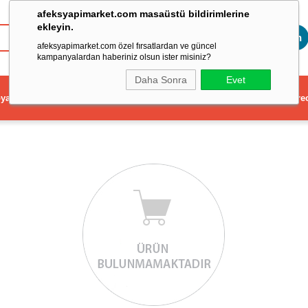
afeksyapimarket.com masaüstü bildirimlerine
ekleyin.
Toptan
afeksyapimarket.com özel fırsatlardan ve güncel
kampanyalardan haberiniz olsun ister misiniz?
Daha Sonra
Evet
ya
Elektrikli El Aleti
Aydınlatma ve Elektrik
Dekorasyon ve Ev Gere