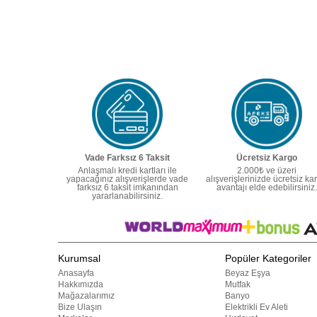
Vade Farksız 6 Taksit
Ücretsiz Kargo
Anlaşmalı kredi kartları ile
2.000₺ ve üzeri
yapacağınız alışverişlerde vade
alışverişlerinizde ücretsiz ka
farksız 6 taksit imkanından
avantajı elde edebilirsiniz.
yararlanabilirsiniz.
Kurumsal
Popüler Kategoriler
Anasayfa
Beyaz Eşya
Hakkımızda
Mutfak
Mağazalarımız
Banyo
Bize Ulaşın
Elektrikli Ev Aleti