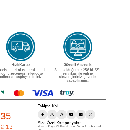
Hızlı Kargo
Güvenli Alışveriş
parişlerinizi oluşturarak ertesi
Sahip olduğumuz 256 bit SSL
ş günü seçeneği ile kargoya
sertifikası ile online
erilmesini sağlayabilirsiniz.
alışverişlerinizi güvenle
yapabilirsiniz.
Takipte Kal
235
Size Özel Kampanyalar
82 13
Hemen Kayıt Ol Fırsatlardan Önce Sen Haberdar
Ol!