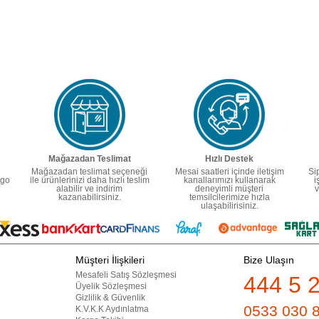
Mağazadan Teslimat
Hızlı Destek
Mağazadan teslimat seçeneği
Mesai saatleri içinde iletişim
Si
rgo
ile ürünlerinizi daha hızlı teslim
kanallarımızı kullanarak
i
alabilir ve indirim
deneyimli müşteri
v
kazanabilirsiniz.
temsilcilerimize hızla
ulaşabilirisiniz.
Müşteri İlişkileri
Bize Ulaşın
Mesafeli Satış Sözleşmesi
444 5 
Üyelik Sözleşmesi
Gizlilik & Güvenlik
0533 030 
K.V.K.K Aydınlatma