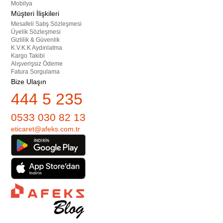
Mobilya
Müşteri İlişkileri
Mesafeli Satış Sözleşmesi
Üyelik Sözleşmesi
Gizlilik & Güvenlik
K.V.K.K Aydınlatma
Kargo Takibi
Alışverişsiz Ödeme
Fatura Sorgulama
Bize Ulaşın
444 5 235
0533 030 82 13
eticaret@afeks.com.tr