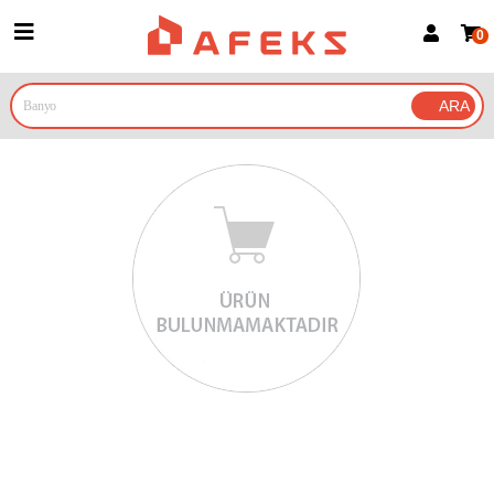
0
Üye Girişi
Üye Ol
Google İle Bağlan