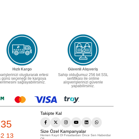
Hızlı Kargo
Güvenli Alışveriş
parişlerinizi oluşturarak ertesi
Sahip olduğumuz 256 bit SSL
ş günü seçeneği ile kargoya
sertifikası ile online
erilmesini sağlayabilirsiniz.
alışverişlerinizi güvenle
yapabilirsiniz.
Takipte Kal
235
Size Özel Kampanyalar
82 13
Hemen Kayıt Ol Fırsatlardan Önce Sen Haberdar
Ol!