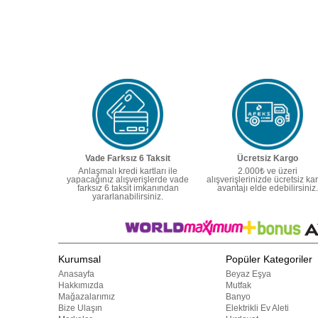
Vade Farksız 6 Taksit
Ücretsiz Kargo
Anlaşmalı kredi kartları ile
2.000₺ ve üzeri
yapacağınız alışverişlerde vade
alışverişlerinizde ücretsiz ka
farksız 6 taksit imkanından
avantajı elde edebilirsiniz.
yararlanabilirsiniz.
Kurumsal
Popüler Kategoriler
Anasayfa
Beyaz Eşya
Hakkımızda
Mutfak
Mağazalarımız
Banyo
Bize Ulaşın
Elektrikli Ev Aleti