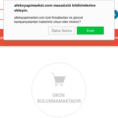
afeksyapimarket.com masaüstü bildirimlerine
ekleyin.
Toptan
afeksyapimarket.com özel fırsatlardan ve güncel
kampanyalardan haberiniz olsun ister misiniz?
Daha Sonra
Evet
ya
Elektrikli El Aleti
Aydınlatma ve Elektrik
Dekorasyon ve Ev Gere