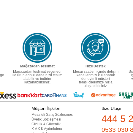
Mağazadan Teslimat
Hızlı Destek
Mağazadan teslimat seçeneği
Mesai saatleri içinde iletişim
Si
rgo
ile ürünlerinizi daha hızlı teslim
kanallarımızı kullanarak
i
alabilir ve indirim
deneyimli müşteri
v
kazanabilirsiniz.
temsilcilerimize hızla
ulaşabilirisiniz.
Müşteri İlişkileri
Bize Ulaşın
Mesafeli Satış Sözleşmesi
444 5 
Üyelik Sözleşmesi
Gizlilik & Güvenlik
0533 030 
K.V.K.K Aydınlatma