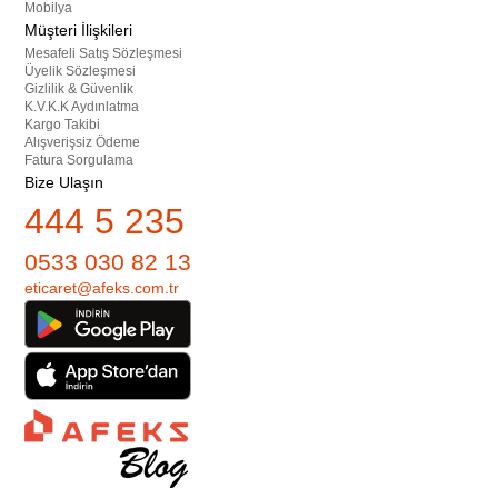
Mobilya
Müşteri İlişkileri
Mesafeli Satış Sözleşmesi
Üyelik Sözleşmesi
Gizlilik & Güvenlik
K.V.K.K Aydınlatma
Kargo Takibi
Alışverişsiz Ödeme
Fatura Sorgulama
Bize Ulaşın
444 5 235
0533 030 82 13
eticaret@afeks.com.tr