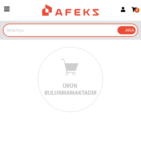
0
Üye Girişi
Üye Ol
Google İle Bağlan