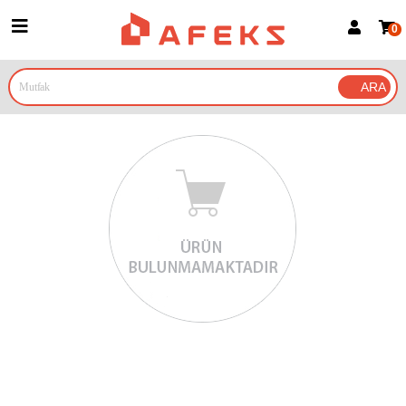
0
Üye Girişi
Üye Ol
Google İle Bağlan