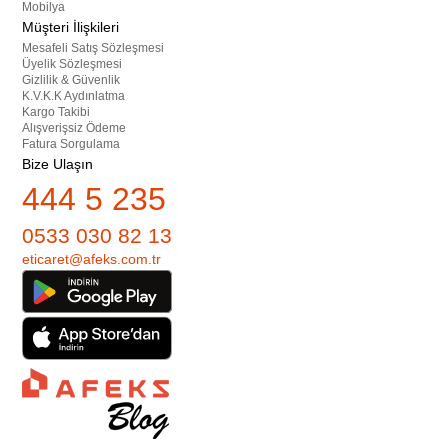
Mobilya
Müşteri İlişkileri
Mesafeli Satış Sözleşmesi
Üyelik Sözleşmesi
Gizlilik & Güvenlik
K.V.K.K Aydınlatma
Kargo Takibi
Alışverişsiz Ödeme
Fatura Sorgulama
Bize Ulaşın
444 5 235
0533 030 82 13
eticaret@afeks.com.tr