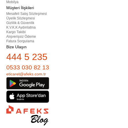
Mobilya
Müşteri İlişkileri
Mesafeli Satış Sözleşmesi
Üyelik Sözleşmesi
Gizlilik & Güvenlik
K.V.K.K Aydınlatma
Kargo Takibi
Alışverişsiz Ödeme
Fatura Sorgulama
Bize Ulaşın
444 5 235
0533 030 82 13
eticaret@afeks.com.tr