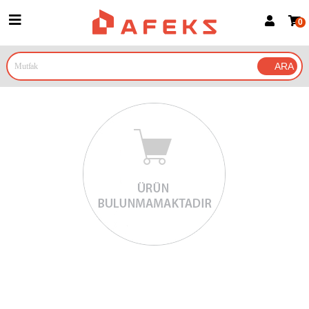
0
Üye Girişi
Üye Ol
Google İle Bağlan