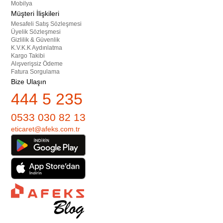
Mobilya
Müşteri İlişkileri
Mesafeli Satış Sözleşmesi
Üyelik Sözleşmesi
Gizlilik & Güvenlik
K.V.K.K Aydınlatma
Kargo Takibi
Alışverişsiz Ödeme
Fatura Sorgulama
Bize Ulaşın
444 5 235
0533 030 82 13
eticaret@afeks.com.tr