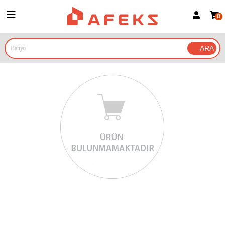
0
Üye Girişi
Üye Ol
Google İle Bağlan