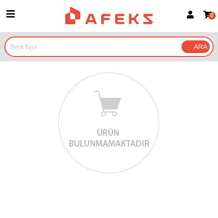
0
Üye Girişi
Üye Ol
Google İle Bağlan