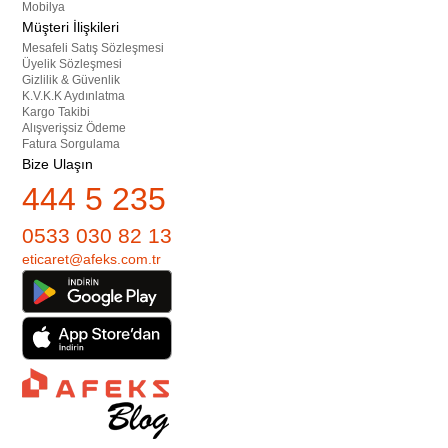
Mobilya
Müşteri İlişkileri
Mesafeli Satış Sözleşmesi
Üyelik Sözleşmesi
Gizlilik & Güvenlik
K.V.K.K Aydınlatma
Kargo Takibi
Alışverişsiz Ödeme
Fatura Sorgulama
Bize Ulaşın
444 5 235
0533 030 82 13
eticaret@afeks.com.tr