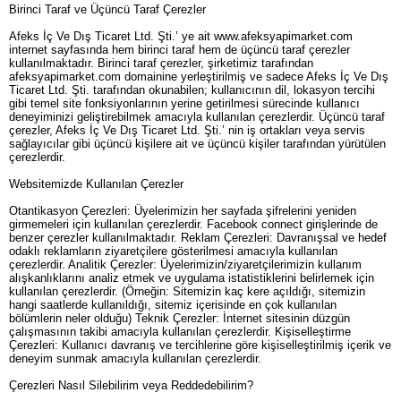
Birinci Taraf ve Üçüncü Taraf Çerezler
Afeks İç Ve Dış Ticaret Ltd. Şti.’ ye ait www.afeksyapimarket.com
internet sayfasında hem birinci taraf hem de üçüncü taraf çerezler
kullanılmaktadır. Birinci taraf çerezler, şirketimiz tarafından
afeksyapimarket.com domainine yerleştirilmiş ve sadece Afeks İç Ve Dış
Ticaret Ltd. Şti. tarafından okunabilen; kullanıcının dil, lokasyon tercihi
gibi temel site fonksiyonlarının yerine getirilmesi sürecinde kullanıcı
deneyiminizi geliştirebilmek amacıyla kullanılan çerezlerdir. Üçüncü taraf
çerezler, Afeks İç Ve Dış Ticaret Ltd. Şti.’ nin iş ortakları veya servis
sağlayıcılar gibi üçüncü kişilere ait ve üçüncü kişiler tarafından yürütülen
çerezlerdir.
Websitemizde Kullanılan Çerezler
Otantikasyon Çerezleri: Üyelerimizin her sayfada şifrelerini yeniden
girmemeleri için kullanılan çerezlerdir. Facebook connect girişlerinde de
benzer çerezler kullanılmaktadır. Reklam Çerezleri: Davranışsal ve hedef
odaklı reklamların ziyaretçilere gösterilmesi amacıyla kullanılan
çerezlerdir. Analitik Çerezler: Üyelerimizin/ziyaretçilerimizin kullanım
alışkanlıklarını analiz etmek ve uygulama istatistiklerini belirlemek için
kullanılan çerezlerdir. (Örneğin: Sitemizin kaç kere açıldığı, sitemizin
hangi saatlerde kullanıldığı, sitemiz içerisinde en çok kullanılan
bölümlerin neler olduğu) Teknik Çerezler: İnternet sitesinin düzgün
çalışmasının takibi amacıyla kullanılan çerezlerdir. Kişiselleştirme
Çerezleri: Kullanıcı davranış ve tercihlerine göre kişiselleştirilmiş içerik ve
deneyim sunmak amacıyla kullanılan çerezlerdir.
Çerezleri Nasıl Silebilirim veya Reddedebilirim?