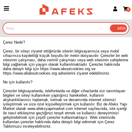
0
Üye Girişi
Üye Ol
Google İle Bağlan
Çerez Nedir?
Çerez, bir siteyi ziyaret ettiğinizde sitenin bilgisayarınıza veya mobil
cihazınıza kaydettiği küçük boyutlu bir metin dosyasıdır. Çerezler bir web
sitesinin çalışması, daha verimli çalışması veya web sitesinin sahiplerine
bilgi sağlamak için yaygın olarak kullanılmaktadır. Çerezler hakkında
daha detaylı bilgi için https://www.aboutcookies.org ve
https://www.allaboutcookies.org adreslerini ziyaret edebilirsiniz.
Ne için kullanılır?
Çerezler bilgisayarlarda, telefonlarda ve diğer cihazlarda sizi tanımlayan
bilgileri ve siteyi kullanırken yaptığınız hareketleri, kullanım
alışkanlıklarınızı toplamak, tutmak ve devamında internet sitemizi
iyileştirmek ve size özel kişiselleştirmek için kullanılır. Biz de Afeks Yapı
Market olarak www.afeksyapimarket.com internet sayfasında, site içeriği
ile nasıl etkileşime geçtiğinizi tespit etmek ve kullanıcı deneyiminizi
geliştirebilmek için çeşitli çerezler kullanmaktayız. Web sitemizde
kullanılan çerezler hakkında daha detaylı bilgi edinmek için Çerez
Tablomuzu inceleyebilirsiniz.