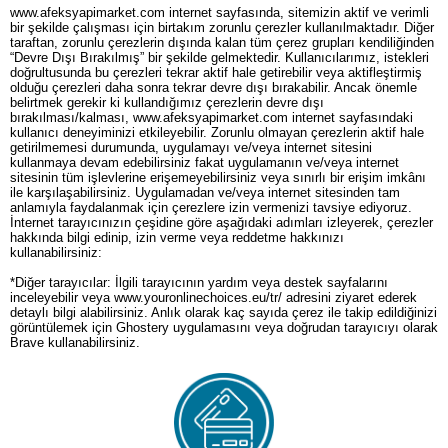
www.afeksyapimarket.com internet sayfasında, sitemizin aktif ve verimli
bir şekilde çalışması için birtakım zorunlu çerezler kullanılmaktadır. Diğer
taraftan, zorunlu çerezlerin dışında kalan tüm çerez grupları kendiliğinden
“Devre Dışı Bırakılmış” bir şekilde gelmektedir. Kullanıcılarımız, istekleri
doğrultusunda bu çerezleri tekrar aktif hale getirebilir veya aktifleştirmiş
olduğu çerezleri daha sonra tekrar devre dışı bırakabilir. Ancak önemle
belirtmek gerekir ki kullandığımız çerezlerin devre dışı
bırakılması/kalması, www.afeksyapimarket.com internet sayfasındaki
kullanıcı deneyiminizi etkileyebilir. Zorunlu olmayan çerezlerin aktif hale
getirilmemesi durumunda, uygulamayı ve/veya internet sitesini
kullanmaya devam edebilirsiniz fakat uygulamanın ve/veya internet
sitesinin tüm işlevlerine erişemeyebilirsiniz veya sınırlı bir erişim imkânı
ile karşılaşabilirsiniz. Uygulamadan ve/veya internet sitesinden tam
anlamıyla faydalanmak için çerezlere izin vermenizi tavsiye ediyoruz.
İnternet tarayıcınızın çeşidine göre aşağıdaki adımları izleyerek, çerezler
hakkında bilgi edinip, izin verme veya reddetme hakkınızı
kullanabilirsiniz:
*Diğer tarayıcılar: İlgili tarayıcının yardım veya destek sayfalarını
inceleyebilir veya www.youronlinechoices.eu/tr/ adresini ziyaret ederek
detaylı bilgi alabilirsiniz. Anlık olarak kaç sayıda çerez ile takip edildiğinizi
görüntülemek için Ghostery uygulamasını veya doğrudan tarayıcıyı olarak
Brave kullanabilirsiniz.