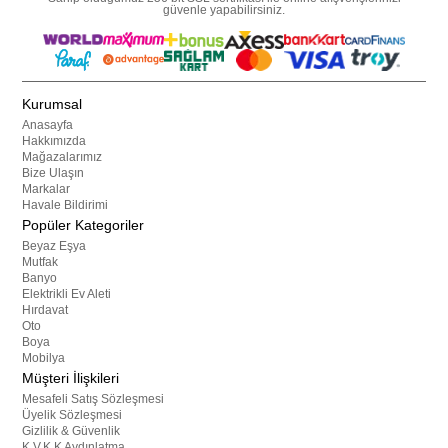
güvenle yapabilirsiniz.
Kurumsal
Anasayfa
Hakkımızda
Mağazalarımız
Bize Ulaşın
Markalar
Havale Bildirimi
Popüler Kategoriler
Beyaz Eşya
Mutfak
Banyo
Elektrikli Ev Aleti
Hırdavat
Oto
Boya
Mobilya
Müşteri İlişkileri
Mesafeli Satış Sözleşmesi
Üyelik Sözleşmesi
Gizlilik & Güvenlik
K.V.K.K Aydınlatma