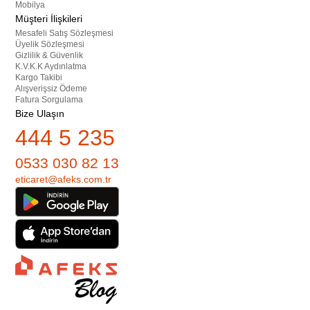
Mobilya
Müşteri İlişkileri
Mesafeli Satış Sözleşmesi
Üyelik Sözleşmesi
Gizlilik & Güvenlik
K.V.K.K Aydınlatma
Kargo Takibi
Alışverişsiz Ödeme
Fatura Sorgulama
Bize Ulaşın
444 5 235
0533 030 82 13
eticaret@afeks.com.tr