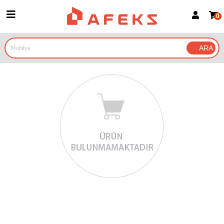
0
Üye Girişi
Üye Ol
Google İle Bağlan