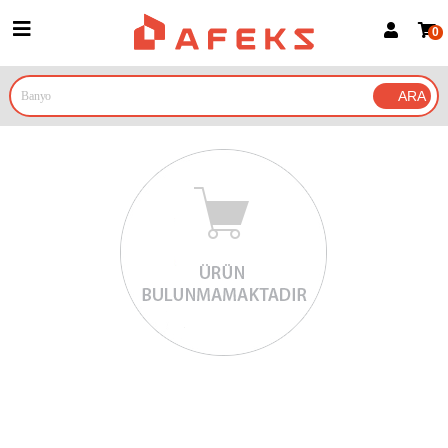
0
Üye Girişi
Üye Ol
Google İle Bağlan