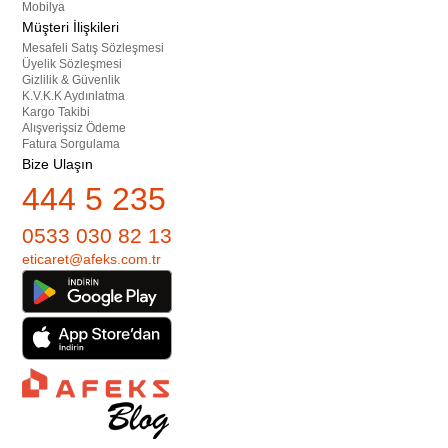
Mobilya
Müşteri İlişkileri
Mesafeli Satış Sözleşmesi
Üyelik Sözleşmesi
Gizlilik & Güvenlik
K.V.K.K Aydınlatma
Kargo Takibi
Alışverişsiz Ödeme
Fatura Sorgulama
Bize Ulaşın
444 5 235
0533 030 82 13
eticaret@afeks.com.tr