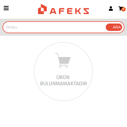
0
Üye Girişi
Üye Ol
Google İle Bağlan