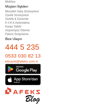
Mobilya
Müşteri İlişkileri
Mesafeli Satış Sözleşmesi
Üyelik Sözleşmesi
Gizlilik & Güvenlik
K.V.K.K Aydınlatma
Kargo Takibi
Alışverişsiz Ödeme
Fatura Sorgulama
Bize Ulaşın
444 5 235
0533 030 82 13
eticaret@afeks.com.tr