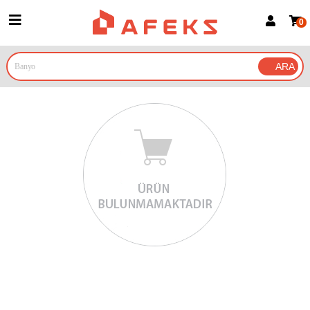
0
Üye Girişi
Üye Ol
Google İle Bağlan