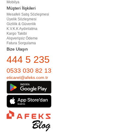
Mobilya
Müşteri İlişkileri
Mesafeli Satış Sözleşmesi
Üyelik Sözleşmesi
Gizlilik & Güvenlik
K.V.K.K Aydınlatma
Kargo Takibi
Alışverişsiz Ödeme
Fatura Sorgulama
Bize Ulaşın
444 5 235
0533 030 82 13
eticaret@afeks.com.tr