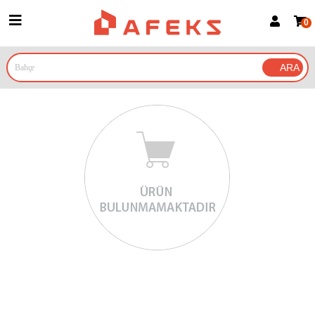
0
Üye Girişi
Üye Ol
Google İle Bağlan