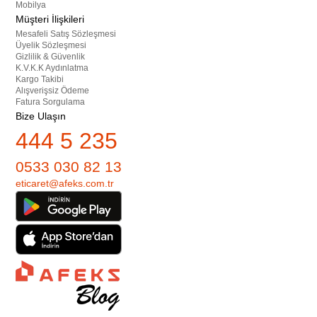
Mobilya
Müşteri İlişkileri
Mesafeli Satış Sözleşmesi
Üyelik Sözleşmesi
Gizlilik & Güvenlik
K.V.K.K Aydınlatma
Kargo Takibi
Alışverişsiz Ödeme
Fatura Sorgulama
Bize Ulaşın
444 5 235
0533 030 82 13
eticaret@afeks.com.tr