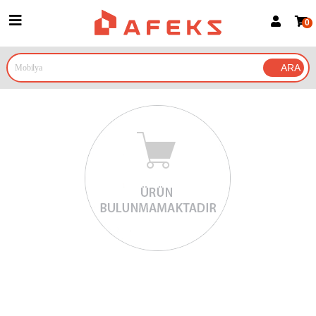
0
Üye Girişi
Üye Ol
Google İle Bağlan