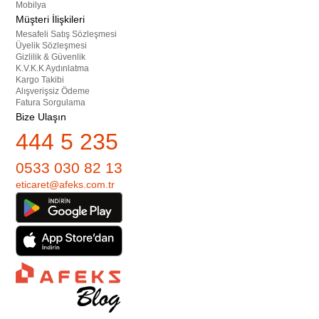
Mobilya
Müşteri İlişkileri
Mesafeli Satış Sözleşmesi
Üyelik Sözleşmesi
Gizlilik & Güvenlik
K.V.K.K Aydınlatma
Kargo Takibi
Alışverişsiz Ödeme
Fatura Sorgulama
Bize Ulaşın
444 5 235
0533 030 82 13
eticaret@afeks.com.tr