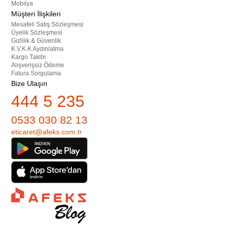
Mobilya
Müşteri İlişkileri
Mesafeli Satış Sözleşmesi
Üyelik Sözleşmesi
Gizlilik & Güvenlik
K.V.K.K Aydınlatma
Kargo Takibi
Alışverişsiz Ödeme
Fatura Sorgulama
Bize Ulaşın
444 5 235
0533 030 82 13
eticaret@afeks.com.tr