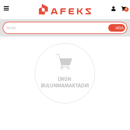
0
Üye Girişi
Üye Ol
Google İle Bağlan