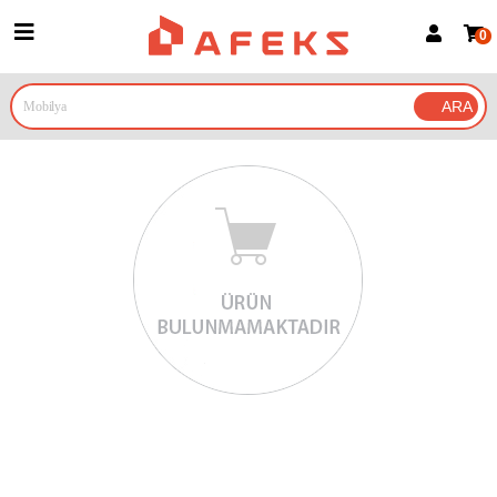
0
Üye Girişi
Üye Ol
Google İle Bağlan