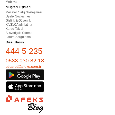
Mobilya
Müşteri İlişkileri
Mesafeli Satış Sözleşmesi
Üyelik Sözleşmesi
Gizlilik & Güvenlik
K.V.K.K Aydınlatma
Kargo Takibi
Alışverişsiz Ödeme
Fatura Sorgulama
Bize Ulaşın
444 5 235
0533 030 82 13
eticaret@afeks.com.tr