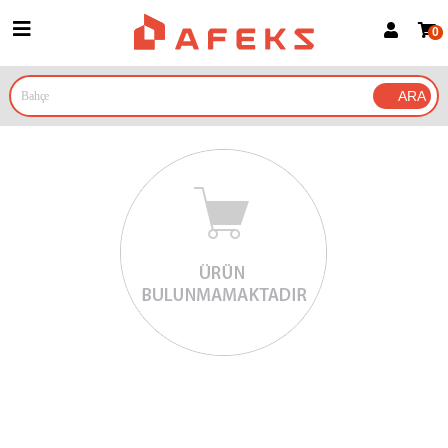
0
Üye Girişi
Üye Ol
Google İle Bağlan