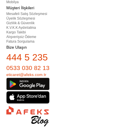
Mobilya
Müşteri İlişkileri
Mesafeli Satış Sözleşmesi
Üyelik Sözleşmesi
Gizlilik & Güvenlik
K.V.K.K Aydınlatma
Kargo Takibi
Alışverişsiz Ödeme
Fatura Sorgulama
Bize Ulaşın
444 5 235
0533 030 82 13
eticaret@afeks.com.tr